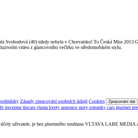
ndula Svobodová (40) nikdy nebyla v Chorvatsku! To Česká Miss 2013 G
kluzivním videu z glancovního večírku ve středomořském stylu.
 podmínky
Zásady zpracování osobních údajů
Cookies
Zpracování dat
afe
ireceptar
tipcars
vlasta
kvety
annonce
story
estranky
cars
igurmet
pr
obní účely uživatele, je bez písemného souhlasu VLTAVA LABE MEDIA a.s