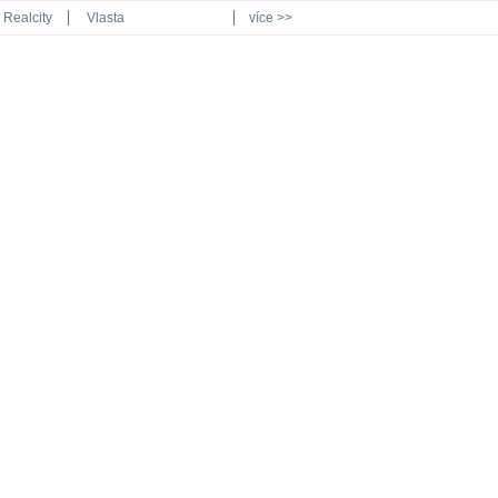
Realcity
Vlasta
více >>
Automodul.cz
Poznat svět