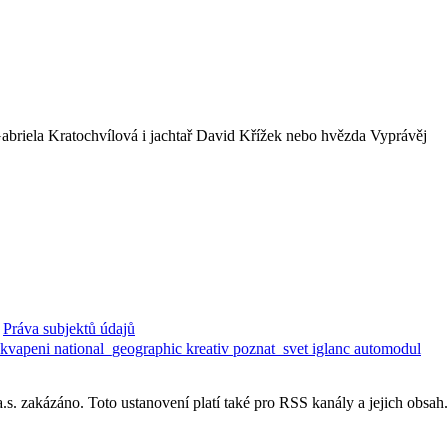
abriela Kratochvílová i jachtař David Křížek nebo hvězda Vyprávěj
Práva subjektů údajů
ekvapeni
national_geographic
kreativ
poznat_svet
iglanc
automodul
. zakázáno. Toto ustanovení platí také pro RSS kanály a jejich obsah.