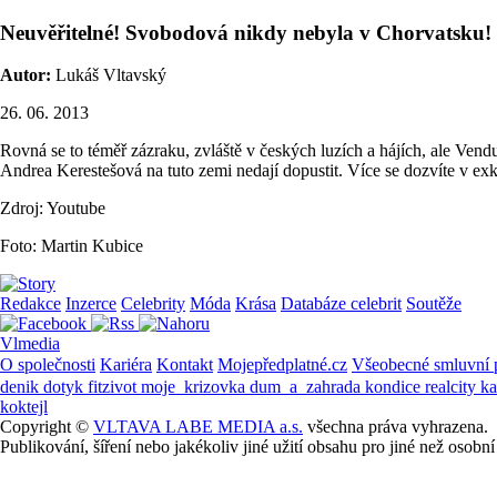
Neuvěřitelné! Svobodová nikdy nebyla v Chorvatsku!
Autor:
Lukáš Vltavský
26. 06. 2013
Rovná se to téměř zázraku, zvláště v českých luzích a hájích, ale Ve
Andrea Kerestešová na tuto zemi nedají dopustit. Více se dozvíte v ex
Zdroj: Youtube
Foto: Martin Kubice
Redakce
Inzerce
Celebrity
Móda
Krása
Databáze celebrit
Soutěže
Vlmedia
O společnosti
Kariéra
Kontakt
Mojepředplatné.cz
Všeobecné smluvní
denik
dotyk
fitzivot
moje_krizovka
dum_a_zahrada
kondice
realcity
k
koktejl
Copyright ©
VLTAVA LABE MEDIA a.s.
všechna práva vyhrazena.
Publikování, šíření nebo jakékoliv jiné užití obsahu pro jiné než os