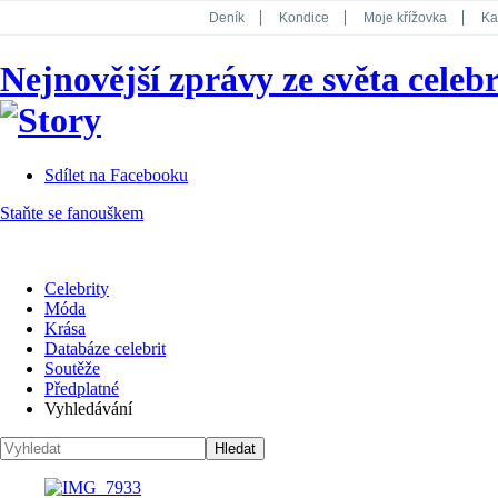
Deník
Kondice
Moje křížovka
Ka
National Geographic
Dotyk
Story
Nejnovější zprávy ze světa celebr
Koktejl
Sdílet na Facebooku
Staňte se fanouškem
Celebrity
Móda
Krása
Databáze celebrit
Soutěže
Předplatné
Vyhledávání