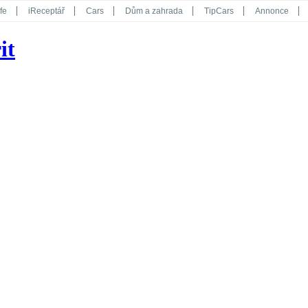
fe
iReceptář
Cars
Dům a zahrada
TipCars
Annonce
Květy
Překvapení
iGurmet
eStránky
Kreativ
iGlanc
it