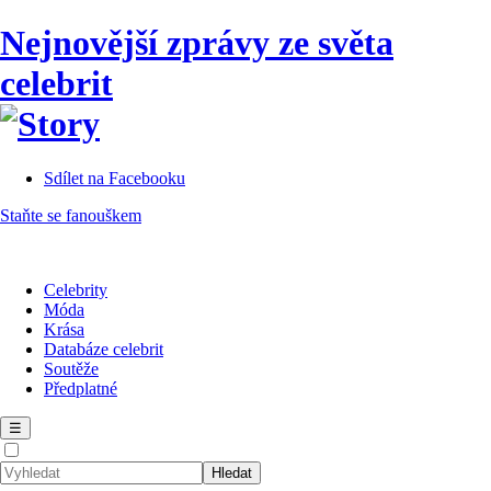
Nejnovější zprávy ze světa
celebrit
Sdílet na Facebooku
Staňte se fanouškem
Celebrity
Móda
Krása
Databáze celebrit
Soutěže
Předplatné
☰