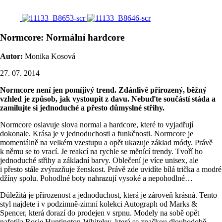
Normcore: Normální hardcore
Autor:
Monika Kosová
27. 07. 2014
Normcore není jen pomíjivý trend. Zdánlivě přirozený, běžný
vzhled je způsob, jak vystoupit z davu. Nebuďte součástí stáda a
zamilujte si jednoduché a přesto důmyslné střihy.
Normcore oslavuje slova normal a hardcore, které to vyjadřují
dokonale. Krása je v jednoduchosti a funkčnosti. Normcore je
momentálně na velkém vzestupu a opět ukazuje základ módy. Právě
k němu se to vrací. Je reakcí na rychle se měnící trendy. Tvoří ho
jednoduché střihy a základní barvy. Oblečení je více unisex, ale
i přesto stále zvýrazňuje ženskost. Právě zde uvidíte bílá trička a modré
džíny spolu. Pohodlné boty nahrazují vysoké a nepohodlné…
Důležitá je přirozenost a jednoduchost, která je zároveň krásná. Tento
styl najdete i v podzimně-zimní kolekci Autograph od Marks &
Spencer,
která dorazí do prodejen v srpnu. Modely na sobě opět
nafotila Rosie Huntington-Whiteley, která se značkou dlouhodobě