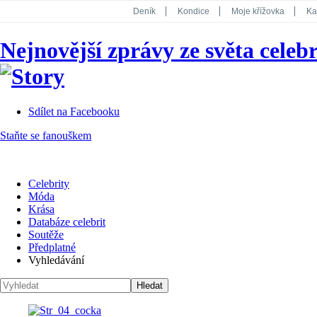
Deník
Kondice
Moje křížovka
Ka
National Geographic
Dotyk
Story
Nejnovější zprávy ze světa celebr
Koktejl
Sdílet na Facebooku
Staňte se fanouškem
Celebrity
Móda
Krása
Databáze celebrit
Soutěže
Předplatné
Vyhledávání