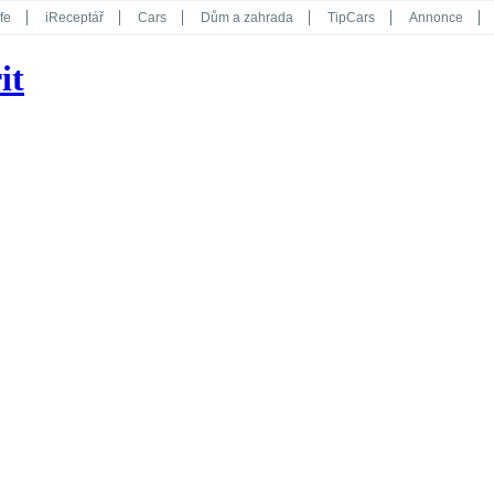
fe
iReceptář
Cars
Dům a zahrada
TipCars
Annonce
Květy
Překvapení
iGurmet
eStránky
Kreativ
iGlanc
it