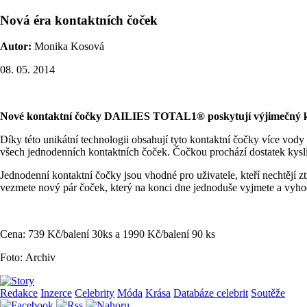
Nová éra kontaktních čoček
Autor:
Monika Kosová
08. 05. 2014
Nové kontaktní čočky DAILIES TOTAL1® poskytují výjimečný kom
Díky této unikátní technologii obsahují tyto kontaktní čočky více vody 
všech jednodenních kontaktních čoček. Čočkou prochází dostatek kyslíku,
Jednodenní kontaktní čočky jsou vhodné pro uživatele, kteří nechtějí zt
vezmete nový pár čoček, který na konci dne jednoduše vyjmete a vyhod
Cena: 739 Kč/balení 30ks a 1990 Kč/balení 90 ks
Foto: Archiv
Redakce
Inzerce
Celebrity
Móda
Krása
Databáze celebrit
Soutěže