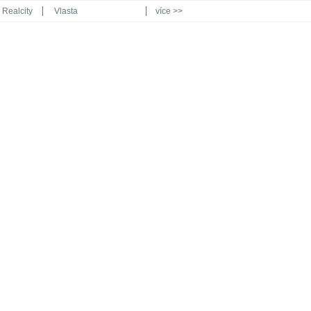
Realcity
Vlasta
více >>
Automodul.cz
Poznat svět