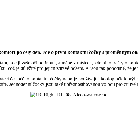
fort po celý den. Jde o první kontaktní čočky s proměnným ob
tam, kde ji vaše oči potřebují, a méně v místech, kde nikoliv. Tyto kon
 což je důležité pro jejich zdravé nošení. A jsou tak pohodlné, že je v
rácet čas péčí o kontaktní čočky nebo je používají jako doplněk k brýlí
íte. Jednodenní čočky jsou také upřednostňovanou volbou pro citlivé n