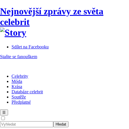
Nejnovější zprávy ze světa
celebrit
Sdílet na Facebooku
Staňte se fanouškem
Celebrity
Móda
Krása
Databáze celebrit
Soutěže
Předplatné
☰