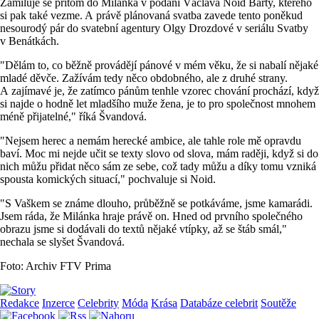
Zamiluje se přitom do Milánka v podání Václava Noid Bárty, kterého
si pak také vezme. A právě plánovaná svatba zavede tento poněkud
nesourodý pár do svatební agentury Olgy Drozdové v seriálu Svatby
v Benátkách.
"Dělám to, co běžně provádějí pánové v mém věku, že si nabalí nějaké
mladé děvče. Zažívám tedy něco obdobného, ale z druhé strany.
A zajímavé je, že zatímco pánům tenhle vzorec chování prochází, když
si najde o hodně let mladšího muže žena, je to pro společnost mnohem
méně přijatelné," říká Švandová.
"Nejsem herec a nemám herecké ambice, ale tahle role mě opravdu
baví. Moc mi nejde učit se texty slovo od slova, mám raději, když si do
nich můžu přidat něco sám ze sebe, což tady můžu a díky tomu vzniká
spousta komických situací," pochvaluje si Noid.
"S Vaškem se známe dlouho, průběžně se potkáváme, jsme kamarádi.
Jsem ráda, že Milánka hraje právě on. Hned od prvního společného
obrazu jsme si dodávali do textů nějaké vtípky, až se štáb smál,"
nechala se slyšet Švandová.
Foto: Archiv FTV Prima
Redakce
Inzerce
Celebrity
Móda
Krása
Databáze celebrit
Soutěže