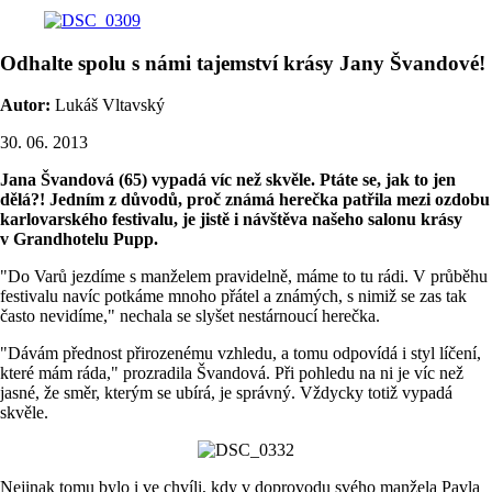
Odhalte spolu s námi tajemství krásy Jany Švandové!
Autor:
Lukáš Vltavský
30. 06. 2013
Jana Švandová (65) vypadá víc než skvěle. Ptáte se, jak to jen
dělá?! Jedním z důvodů, proč známá herečka patřila mezi ozdobu
karlovarského festivalu, je jistě i návštěva našeho salonu krásy
v Grandhotelu Pupp.
"Do Varů jezdíme s manželem pravidelně, máme to tu rádi. V průběhu
festivalu navíc potkáme mnoho přátel a známých, s nimiž se zas tak
často nevidíme," nechala se slyšet nestárnoucí herečka.
"Dávám přednost přirozenému vzhledu, a tomu odpovídá i styl líčení,
které mám ráda," prozradila Švandová. Při pohledu na ni je víc než
jasné, že směr, kterým se ubírá, je správný. Vždycky totiž vypadá
skvěle.
Nejinak tomu bylo i ve chvíli, kdy v doprovodu svého manžela Pavla