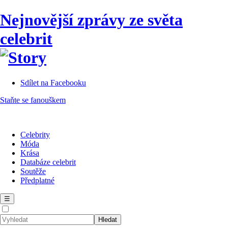
Nejnovější zprávy ze světa
celebrit
Sdílet na Facebooku
Staňte se fanouškem
Celebrity
Móda
Krása
Databáze celebrit
Soutěže
Předplatné
☰