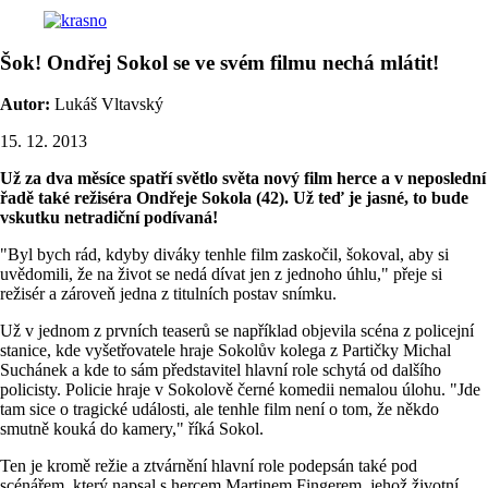
Šok! Ondřej Sokol se ve svém filmu nechá mlátit!
Autor:
Lukáš Vltavský
15. 12. 2013
Už za dva měsíce spatří světlo světa nový film herce a v neposlední
řadě také režiséra Ondřeje Sokola (42). Už teď je jasné, to bude
vskutku netradiční podívaná!
"Byl bych rád, kdyby diváky tenhle film zaskočil, šokoval, aby si
uvědomili, že na život se nedá dívat jen z jednoho úhlu," přeje si
režisér a zároveň jedna z titulních postav snímku.
Už v jednom z prvních teaserů se například objevila scéna z policejní
stanice, kde vyšetřovatele hraje Sokolův kolega z Partičky Michal
Suchánek a kde to sám představitel hlavní role schytá od dalšího
policisty. Policie hraje v Sokolově černé komedii nemalou úlohu. "Jde
tam sice o tragické události, ale tenhle film není o tom, že někdo
smutně kouká do kamery," říká Sokol.
Ten je kromě režie a ztvárnění hlavní role podepsán také pod
scénářem, který napsal s hercem Martinem Fingerem, jehož životní