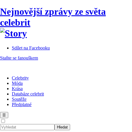
Nejnovější zprávy ze světa
celebrit
Sdílet na Facebooku
Staňte se fanouškem
Celebrity
Móda
Krása
Databáze celebrit
Soutěže
Předplatné
☰