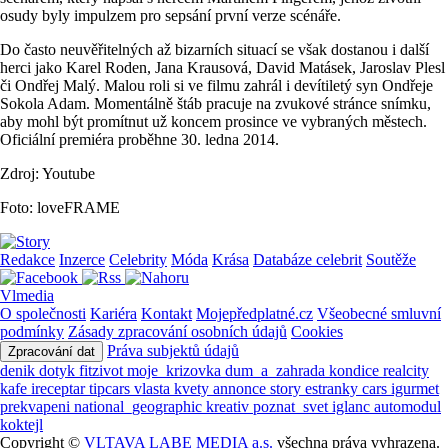
osudy byly impulzem pro sepsání první verze scénáře.
Do často neuvěřitelných až bizarních situací se však dostanou i další
herci jako Karel Roden, Jana Krausová, David Matásek, Jaroslav Plesl
či Ondřej Malý. Malou roli si ve filmu zahrál i devítiletý syn Ondřeje
Sokola Adam. Momentálně štáb pracuje na zvukové stránce snímku,
aby mohl být promítnut už koncem prosince ve vybraných městech.
Oficiální premiéra proběhne 30. ledna 2014.
Zdroj: Youtube
Foto: loveFRAME
Redakce
Inzerce
Celebrity
Móda
Krása
Databáze celebrit
Soutěže
Vlmedia
O společnosti
Kariéra
Kontakt
Mojepředplatné.cz
Všeobecné smluvní
podmínky
Zásady zpracování osobních údajů
Cookies
Práva subjektů údajů
Zpracování dat
denik
dotyk
fitzivot
moje_krizovka
dum_a_zahrada
kondice
realcity
kafe
ireceptar
tipcars
vlasta
kvety
annonce
story
estranky
cars
igurmet
prekvapeni
national_geographic
kreativ
poznat_svet
iglanc
automodul
koktejl
Copyright ©
VLTAVA LABE MEDIA a.s.
všechna práva vyhrazena.