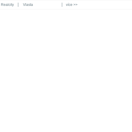
Realcity
Vlasta
více >>
Automodul.cz
Poznat svět