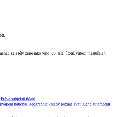
3).
t, že s léty zraje jako víno, 80. léta jí totiž vůbec "neslušela".
Práva subjektů údajů
ekvapeni
national_geographic
kreativ
poznat_svet
iglanc
automodul