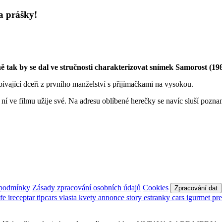
a prášky!
ě tak by se dal ve stručnosti charakterizovat snímek Samorost (198
ívající dceři z prvního manželství s přijímačkami na vysokou.
í ve filmu užije své. Na adresu oblíbené herečky se navíc sluší poznamena
 podmínky
Zásady zpracování osobních údajů
Cookies
Zpracování dat
afe
ireceptar
tipcars
vlasta
kvety
annonce
story
estranky
cars
igurmet
pr