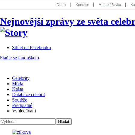
Deník
Kondice
Moje křížovka
Ka
National Geographic
Dotyk
Story
Nejnovější zprávy ze světa celebr
Koktejl
Sdílet na Facebooku
Staňte se fanouškem
Celebrity
Móda
Krása
Databáze celebrit
Soutěže
Předplatné
Vyhledávání