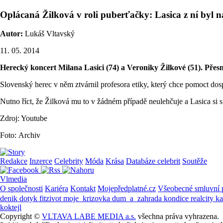
Oplácaná Žilková v roli puberťačky: Lasica z ní byl n
Autor:
Lukáš Vltavský
11. 05. 2014
Herecký koncert Milana Lasici (74) a Veroniky Žilkové (51). Přesn
Slovenský herec v něm ztvárnil profesora etiky, který chce pomoct dosp
Nutno říct, že Žilková mu to v žádném případě neulehčuje a Lasica si s n
Zdroj: Youtube
Foto: Archiv
Redakce
Inzerce
Celebrity
Móda
Krása
Databáze celebrit
Soutěže
Vlmedia
O společnosti
Kariéra
Kontakt
Mojepředplatné.cz
Všeobecné smluvní
denik
dotyk
fitzivot
moje_krizovka
dum_a_zahrada
kondice
realcity
k
koktejl
Copyright ©
VLTAVA LABE MEDIA a.s.
všechna práva vyhrazena.