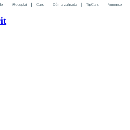
fe
iReceptář
Cars
Dům a zahrada
TipCars
Annonce
Květy
Překvapení
iGurmet
eStránky
Kreativ
iGlanc
it