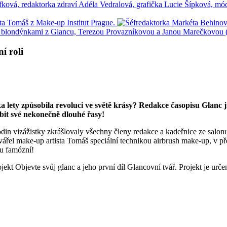
í roli
ka lety způsobila revoluci ve světě krásy? Redakce časopisu Glanc 
obit své nekonečně dlouhé řasy!
in vizážistky zkrášlovaly všechny členy redakce a kadeřnice ze salonu 
tvářel make-up artista Tomáš speciální technikou airbrush make-up, v př
du famózní!
ojekt Objevte svůj glanc a jeho první díl Glancovní tvář. Projekt je u