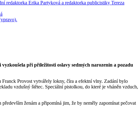
ji vyzkoušela při příležitosti oslavy sedmých narozenin a pozadu
Franck Provost vytvářely lokny, číra a efektní vlny. Zadání bylo
ekladu vzdušný štětec. Speciální pistolkou, do které je vháněn vzduch,
rčen především ženám a připomíná jim, že by neměly zapomínat pečovat