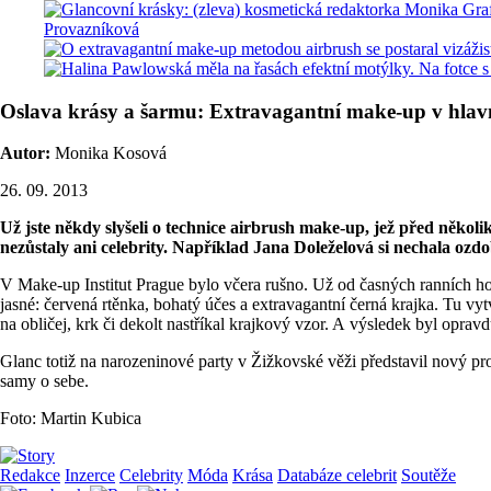
Oslava krásy a šarmu: Extravagantní make-up v hlavn
Autor:
Monika Kosová
26. 09. 2013
Už jste někdy slyšeli o technice airbrush make-up, jež před několi
nezůstaly ani celebrity. Například Jana Doleželová si nechala ozd
V Make-up Institut Prague bylo včera rušno. Už od časných ranních hod
jasné: červená rtěnka, bohatý účes a extravagantní černá krajka. Tu vy
na obličej, krk či dekolt nastříkal krajkový vzor. A výsledek byl oprav
Glanc totiž na narozeninové party v Žižkovské věži představil nový pr
samy o sebe.
Foto: Martin Kubica
Redakce
Inzerce
Celebrity
Móda
Krása
Databáze celebrit
Soutěže