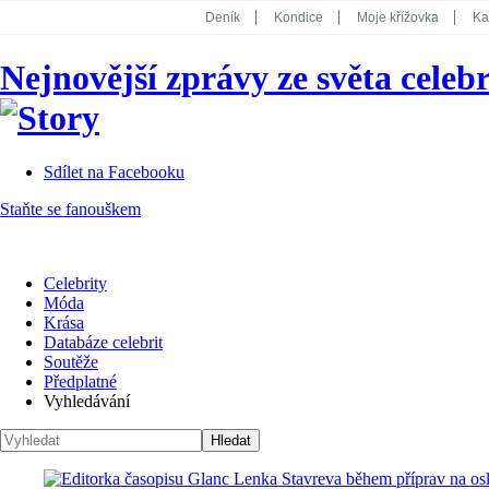
Deník
Kondice
Moje křížovka
Ka
National Geographic
Dotyk
Story
Nejnovější zprávy ze světa celebr
Koktejl
Sdílet na Facebooku
Staňte se fanouškem
Celebrity
Móda
Krása
Databáze celebrit
Soutěže
Předplatné
Vyhledávání