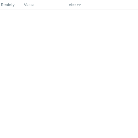
Realcity
Vlasta
více >>
Automodul.cz
Poznat svět