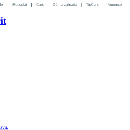
fe
iReceptář
Cars
Dům a zahrada
TipCars
Annonce
Květy
Překvapení
iGurmet
eStránky
Kreativ
iGlanc
it