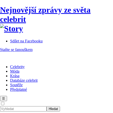
Nejnovější zprávy ze světa
celebrit
Sdílet na Facebooku
Staňte se fanouškem
Celebrity
Móda
Krása
Databáze celebrit
Soutěže
Předplatné
☰