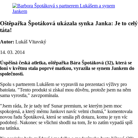
Oštěpařka Špotáková ukázala synka Janka: Je to celý
táta!
Autor:
Lukáš Vltavský
14. 03. 2014
Úspěšná česká atletka, oštěpařka Bára Špotáková (32), která se
loni v květnu stala poprvé matkou, vyrazila se synem Jankem do
společnosti.
Spolu s partnerem Lukášem se vypravili na prezentaci výživy pro
batolata. "Tento produkt si získal mou důvěru, protože jsem na něm
sama vyrostla," zavzpomínala.
"Jsem ráda, že je tady teď Sunar premium, se kterým jsem moc
spokojená, a který mému Jankovi navíc velmi chutná," komentovala
novou řadu Špotáková, která se smála při dotazu, komu je syn víc
podobný. Nakonec se všichni shodli na tom, že to zatím vypadá spíš
na tatínka.