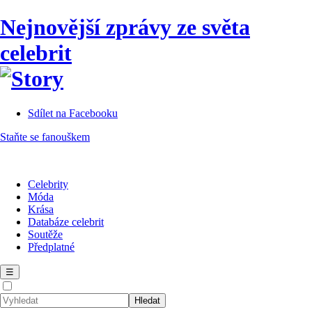
Nejnovější zprávy ze světa
celebrit
Sdílet na Facebooku
Staňte se fanouškem
Celebrity
Móda
Krása
Databáze celebrit
Soutěže
Předplatné
☰