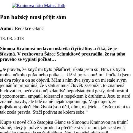
Pan božský musí přijít sám
Autor:
Redakce Glanc
13. 03. 2013
Simona Krainová nedávno oslavila čtyřicátiny a říká, že je
šťastná. V rozhovoru Šárce Schmidtové prozradila, že na toho
pravého se vyplatí počkat…
„Je pravda, že když mi bylo pětatřicet, říkala jsem si: ,Hm, už bych
mohla někoho pořádného potkat… Už si ho zasloužím.‘ Počkala jsem
si dva roky a on se objevil. Mám s ním dva syny a on mi stále svým
jednáním připomíná, že vztah si musí člověk zasloužit, to znamená
budovat ho, pečovat o něj zdánlivě nepodstatnými gesty, drobnostmi
i pozornostmi, empatií, tolerancí a respektem k druhému. Jsou to staré
známé pravdy, ale lidé na ně nějak zapomínají. Mají dojem, že
pojistkou společného života jsou děti, dům, majetek… Ovšem není to
tak zcela pravda. Stačí podívat se kolem sebe.‟
Kupte si nové číslo časopisu Glanc se Simonou Krainovou na titulní
straně, který je právě v prodeji a přečtěte si víc o tom, jak se slavná
modelka vyrovnala se čtyřicítkou, čím ji manžel překvapil