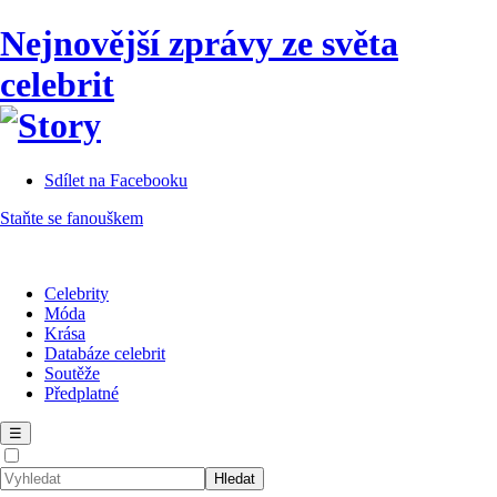
Nejnovější zprávy ze světa
celebrit
Sdílet na Facebooku
Staňte se fanouškem
Celebrity
Móda
Krása
Databáze celebrit
Soutěže
Předplatné
☰