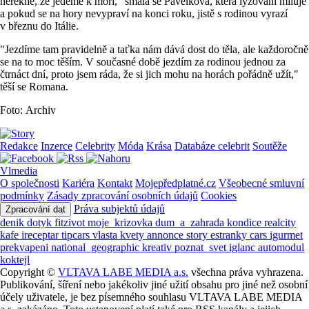
neřekne, že jedeme k moři," smála se Pavelková, která lyžování miluje
a pokud se na hory nevypraví na konci roku, jistě s rodinou vyrazí
v březnu do Itálie.
"Jezdíme tam pravidelně a taťka nám dává dost do těla, ale každoročně
se na to moc těším. V současné době jezdím za rodinou jednou za
čtrnáct dní, proto jsem ráda, že si jich mohu na horách pořádně užít,"
těší se Romana.
Foto: Archiv
Redakce
Inzerce
Celebrity
Móda
Krása
Databáze celebrit
Soutěže
Vlmedia
O společnosti
Kariéra
Kontakt
Mojepředplatné.cz
Všeobecné smluvní
podmínky
Zásady zpracování osobních údajů
Cookies
Práva subjektů údajů
Zpracování dat
denik
dotyk
fitzivot
moje_krizovka
dum_a_zahrada
kondice
realcity
kafe
ireceptar
tipcars
vlasta
kvety
annonce
story
estranky
cars
igurmet
prekvapeni
national_geographic
kreativ
poznat_svet
iglanc
automodul
koktejl
Copyright ©
VLTAVA LABE MEDIA a.s.
všechna práva vyhrazena.
Publikování, šíření nebo jakékoliv jiné užití obsahu pro jiné než osobní
účely uživatele, je bez písemného souhlasu VLTAVA LABE MEDIA