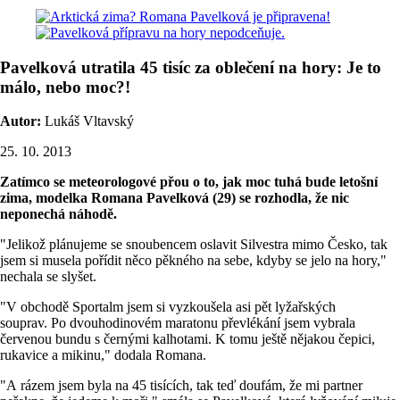
Pavelková utratila 45 tisíc za oblečení na hory: Je to
málo, nebo moc?!
Autor:
Lukáš Vltavský
25. 10. 2013
Zatímco se meteorologové přou o to, jak moc tuhá bude letošní
zima, modelka Romana Pavelková (29) se rozhodla, že nic
neponechá náhodě.
"Jelikož plánujeme se snoubencem oslavit Silvestra mimo Česko, tak
jsem si musela pořídit něco pěkného na sebe, kdyby se jelo na hory,"
nechala se slyšet.
"V obchodě Sportalm jsem si vyzkoušela asi pět lyžařských
souprav. Po dvouhodinovém maratonu převlékání jsem vybrala
červenou bundu s černými kalhotami. K tomu ještě nějakou čepici,
rukavice a mikinu," dodala Romana.
"A rázem jsem byla na 45 tisících, tak teď doufám, že mi partner