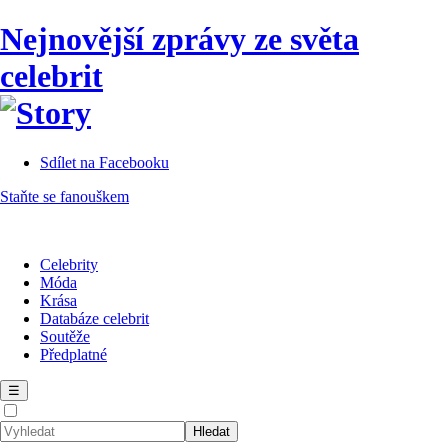
Nejnovější zprávy ze světa
celebrit
Sdílet na Facebooku
Staňte se fanouškem
Celebrity
Móda
Krása
Databáze celebrit
Soutěže
Předplatné
☰