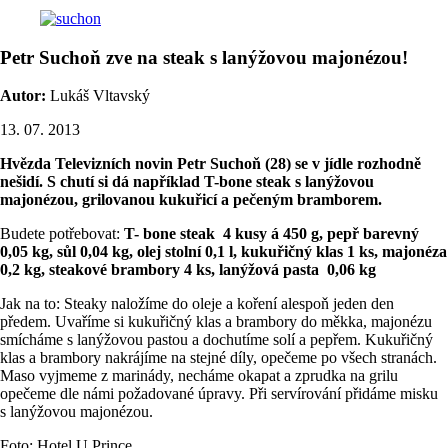
Petr Suchoň zve na steak s lanýžovou majonézou!
Autor:
Lukáš Vltavský
13. 07. 2013
Hvězda Televizních novin Petr Suchoň (28) se v jídle rozhodně
nešidí. S chutí si dá například T-bone steak s lanýžovou
majonézou, grilovanou kukuřicí a pečeným bramborem.
Budete potřebovat:
T- bone steak 4 kusy á 450 g, pepř barevný
0,05 kg, sůl 0,04 kg, olej stolní 0,1 l, kukuřičný klas 1 ks, majonéza
0,2 kg, steakové brambory 4 ks, lanýžová pasta 0,06 kg
Jak na to: Steaky naložíme do oleje a koření alespoň jeden den
předem. Uvaříme si kukuřičný klas a brambory do měkka, majonézu
smícháme s lanýžovou pastou a dochutíme solí a pepřem. Kukuřičný
klas a brambory nakrájíme na stejné díly, opečeme po všech stranách.
Maso vyjmeme z marinády, necháme okapat a zprudka na grilu
opečeme dle námi požadované úpravy. Při servírování přidáme misku
s lanýžovou majonézou.
Foto: Hotel U Prince