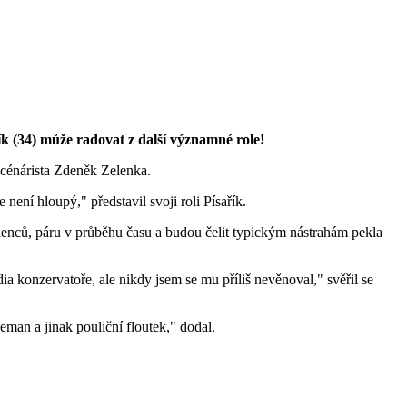
k (34) může radovat z další významné role!
cénárista Zdeněk Zelenka.
není hloupý," představil svoji roli Písařík.
ilenců, páru v průběhu času a budou čelit typickým nástrahám pekla
ia konzervatoře, ale nikdy jsem se mu příliš nevěnoval," svěřil se
leman a jinak pouliční floutek," dodal.