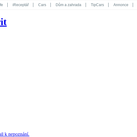
fe
iReceptář
Cars
Dům a zahrada
TipCars
Annonce
Květy
Překvapení
iGurmet
eStránky
Kreativ
iGlanc
it