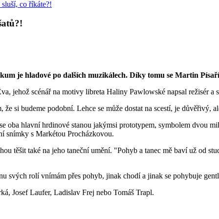
šatů?!
ikum je hladové po dalších muzikálech. Díky tomu se Martin Písaří
 jehož scénář na motivy libreta Haliny Pawlowské napsal režisér a s
že si budeme podobní. Lehce se může dostat na scestí, je důvěřivý, ale 
ině se oba hlavní hrdinové stanou jakýmsi prototypem, symbolem dvou m
ební snímky s Markétou Procházkovou.
hou těšit také na jeho taneční umění. "Pohyb a tanec mě baví už od stud
tšinu svých rolí vnímám přes pohyb, jinak chodí a jinak se pohybuje gent
á, Josef Laufer, Ladislav Frej nebo Tomáš Trapl.