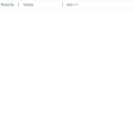
Realcity
Vlasta
více >>
Automodul.cz
Poznat svět