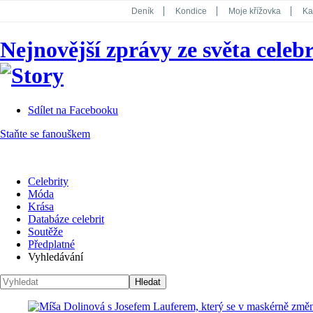
Deník
Kondice
Moje křížovka
Ka
National Geographic
Dotyk
Story
Nejnovější zprávy ze světa celebr
Koktejl
Sdílet na Facebooku
Staňte se fanouškem
Celebrity
Móda
Krása
Databáze celebrit
Soutěže
Předplatné
Vyhledávání