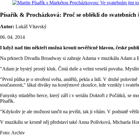
Písařík & Procházková: Proč se oblékli do svatebních 
Autor:
Lukáš Vltavský
06. 04. 2014
I když nad tím někteří možná kroutí nevěřícně hlavou, české publ
Na prknech Divadla Broadway si zahraje Adama v muzikálu Adam a Eva,
"Adam je bystrý prostý kluk. Čistá duše a velmi veselá povaha. Myslím, 
"První půlka je o stvoření světa, andělů, pekla a lidí. V druhé polov
současnosti," lákal diváky na kostýmové zkoušce, kde vznikly i svat
Fanynky mladého herce, který září i v seriálu Doktoři z Počátků, se mo
Písařík.
"Kdykoliv je ale možnost tančit na jevišti, tak ji vítám. V podstatě vě
V muzikálu se kromě něj představí také Anna Polívková, Michaela Hork
Foto: Archiv