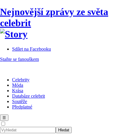
Nejnovější zprávy ze světa
celebrit
Sdílet na Facebooku
Staňte se fanouškem
Celebrity
Móda
Krása
Databáze celebrit
Soutěže
Předplatné
☰