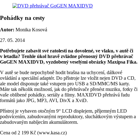
Pohádky na cesty
Autor:
Monika Kosová
27. 05. 2014
Potřebujete zabavit své ratolesti na dovolené, ve vlaku, v autě či
v letadla? Tenhle úkol hravě zvládne přenosný DVD přehrávač
GoGEN MAXIDVD, vyzdobený veselými obrázky Maxipsa Fíka.
V autě se bude nepochybně hodit brašna na uchycení, dálkové
ovládání a speciální adaptér. Do přístroje lze vložit nejen DVD a CD,
ale model disponuje také vstupem pro USB a SD/MMC/MS karty.
Máte tak několik možností, jak do přehrávače přenést muziku, fotky či
vaše oblíbené pohádky, seriály a filmy. MAXIDVD přehrává řadu
formátů jako JPG, MP3, AVI, DivX a XviD.
Přístroj je vybaven otočným 9“ LCD displejem, příjemným LED
podsvícením, zabudovanými reproduktory, sluchátkovým výstupem a
zabudovaným nabíjecím akumulátorem.
Cena od 2 199 Kč (www.kasa.cz)