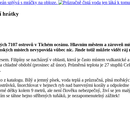
í hrátky
telných 7107 ostrovů v Tichém oceánu. Hlavním městem a zároveň mís
nských místech nevypovídá vůbec nic. Jinde totiž můžete vidět ráj 
em. Filipíny se nacházejí v oblasti, která je často místem vulkanické 
 a chladné období (prosinec až únor). Průměrná teplota je 27 stupňů Ce
.
ko z katalogu. Bílý a jemný písek, voda teplá a průzračná, plná mořský
ostrůvků, šnorchlovat v hejnech ryb nad barevnými korály a odpoledne 
né délky kolem 9 metrů, ale není člověku nebezpečný, živí se jen malý
ním se táhne hejno stříbrných tuňáků, je nezapomenutelný zážitek!