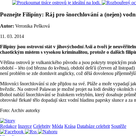
Poznejte Filipíny: Ráj pro šnorchlování a (nejen) vodn
Autor:
Veronika Pešková
11. 03. 2014
Filipíny jsou ostrovní stát v jihovýchodní Asii a tvoří je neuvěři
chaotickým místem s vysokou kriminalitou, protože o dalších filipí
Většina ostrovů je vulkanického původu a jsou pokryty tropickým prales
období – léto (od března do května), období dešťů (červen až listopad)
není problém se zde domluvit anglicky, což dělá dovolenou příjemnější
Milovníci šnorchlování si zde přijdou na své. Pláže a moře vypadají ja
hvězdic. Na ostrově Palawan je možné projet na lodi desítky okolních 
Bohol nabízí šnorchlování se žralokem velrybím, který dosahuje průměr
obrovské flekaté tělo dopadají skrz vodní hladinu paprsky slunce a za 
Foto: Archiv autorky
Redakce
Inzerce
Celebrity
Móda
Krása
Databáze celebrit
Soutěže