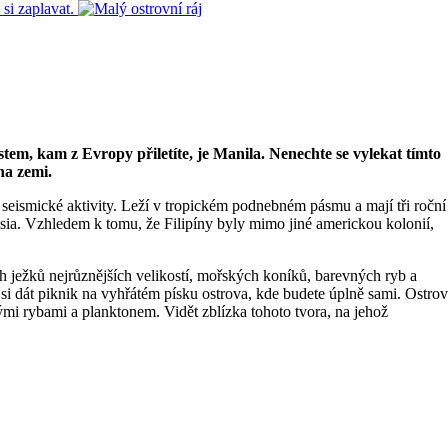
tem, kam z Evropy přiletíte, je Manila. Nenechte se vylekat tímto
na zemi.
a seismické aktivity. Leží v tropickém podnebném pásmu a mají tři roční
lsia. Vzhledem k tomu, že Filipíny byly mimo jiné americkou kolonií,
ch ježků nejrůznějších velikostí, mořských koníků, barevných ryb a
si dát piknik na vyhřátém písku ostrova, kde budete úplně sami. Ostrov
mi rybami a planktonem. Vidět zblízka tohoto tvora, na jehož