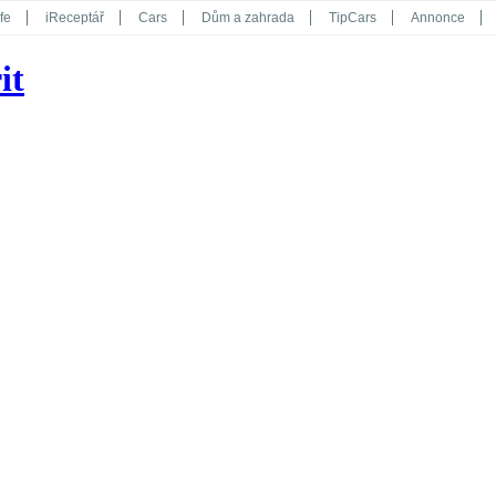
fe
iReceptář
Cars
Dům a zahrada
TipCars
Annonce
Květy
Překvapení
iGurmet
eStránky
Kreativ
iGlanc
it