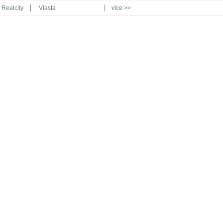
Realcity
Vlasta
více >>
Automodul.cz
Poznat svět