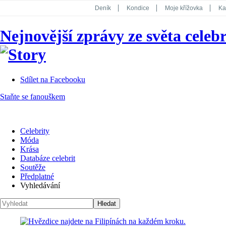
Deník
Kondice
Moje křížovka
Ka
National Geographic
Dotyk
Story
Nejnovější zprávy ze světa celebr
Koktejl
Sdílet na Facebooku
Staňte se fanouškem
Celebrity
Móda
Krása
Databáze celebrit
Soutěže
Předplatné
Vyhledávání