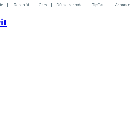
fe
iReceptář
Cars
Dům a zahrada
TipCars
Annonce
Květy
Překvapení
iGurmet
eStránky
Kreativ
iGlanc
it