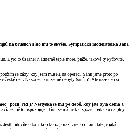
 fíglů na bruslích a šlo mu to skvěle. Sympatická moderátorka Jana
n. Bylo to úžasné! Nádherně teplé moře, pláže, takové ty kýčovité,
otížím se zády, kdy jsem musela na operaci. Sáhli jsme proto po
ké české děti. Nakonec tam žádné nebyly (smích). Ale naše děti si
ec - pozn. red.)? Nestýská se mu po době, kdy jste byla doma a
baví, že mě to uspokojuje. Tím, že máme k dispozici babičku na plný
 Jestli mluvíte o tom, kdo koho porazil, nebo o tom, kde je jaká