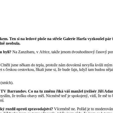
kem. Ten si na ledové ploše na střeše Galerie Harfa vyzkoušel pár
dně neobula.
ou byli?
Na Zanzibaru, v Africe, takže jenom dvouhodinový časový posu
?
Chtěli jsme někam do tepla, protože nám dovolená nevyšla kvůli mým p
t s českou cestovkou, říkali jsme si, že bude fajn, když tam budou něja
 (smích).
a TV Barrandov. Co na tu změnu říká váš manžel (režisér Jiří Adam
yslím, že trošku obavy měl. Nicméně teď je spokojený, vidí, že mě to 
ní.
lký rozdíl oproti zpravodajství?
Víceméně ne. Pořád je to moderování.