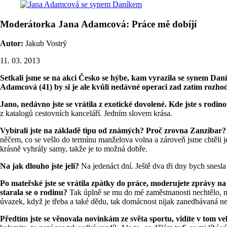
Moderátorka Jana Adamcová: Práce mě dobíjí
Autor:
Jakub Vostrý
11. 03. 2013
Setkali jsme se na akci Česko se hýbe, kam vyrazila se synem Daní
Adamcová (41) by si je ale kvůli nedávné operaci zad zatím rozho
Jano, nedávno jste se vrátila z exotické dovolené. Kde jste s rodin
z katalogů cestovních kanceláří. Jedním slovem krása.
Vybírali jste na základě tipu od známých? Proč zrovna Zanzibar
něčem, co se vešlo do termínu manželova volna a zároveň jsme chtěli je
krásně vyhrály samy, takže je to možná dobře.
Na jak dlouho jste jeli?
Na jedenáct dní. Ještě dva tři dny bych snesla
Po mateřské jste se vrátila zpátky do práce, moderujete zprávy n
starala se o rodinu?
Tak úplně se mu do mé zaměstnanosti nechtělo, m
úvazek, když je třeba a také dědu, tak domácnost nijak zanedbávaná ne
Předtím jste se věnovala novinkám ze světa sportu, vidíte v tom ve