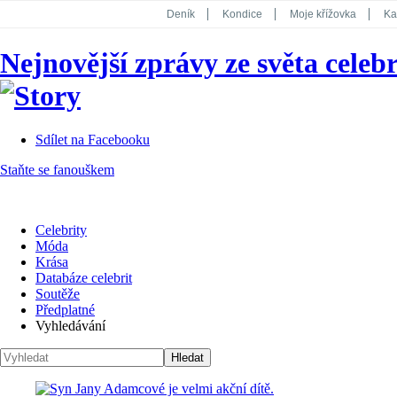
Deník
Kondice
Moje křížovka
Ka
National Geographic
Dotyk
Story
Nejnovější zprávy ze světa celebr
Koktejl
Sdílet na Facebooku
Staňte se fanouškem
Celebrity
Móda
Krása
Databáze celebrit
Soutěže
Předplatné
Vyhledávání