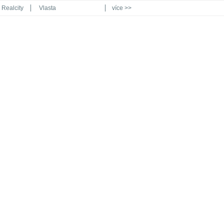
Realcity
Vlasta
více >>
Automodul.cz
Poznat svět