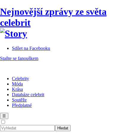
Nejnovější zprávy ze světa
celebrit
Sdílet na Facebooku
Staňte se fanouškem
Celebrity
Móda
Krása
Databáze celebrit
Soutěže
Předplatné
☰