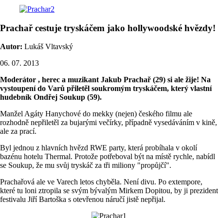
Prachař cestuje tryskáčem jako hollywoodské hvězdy!
Autor:
Lukáš Vltavský
06. 07. 2013
Moderátor , herec a muzikant Jakub Prachař (29) si ale žije! Na
vystoupení do Varů přiletěl soukromým tryskáčem, který vlastní
hudebník Ondřej Soukup (59).
Manžel Agáty Hanychové do mekky (nejen) českého filmu ale
rozhodně nepřiletěl za bujarými večírky, případně vysedáváním v kině,
ale za prací.
Byl jednou z hlavních hvězd RWE party, která probíhala v okolí
bazénu hotelu Thermal. Protože potřeboval být na místě rychle, nabídl
se Soukup, že mu svůj tryskáč za tři miliony "propůjčí".
Prachařová ale ve Varech letos chyběla. Není divu. Po extempore,
které tu loni ztropila se svým bývalým Mirkem Dopitou, by ji prezident
festivalu Jiří Bartoška s otevřenou náručí jistě nepřijal.