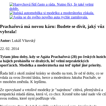
Prachařová má novou káru: Budete se divit, jaký vůz
vybrala!
Autor:
Lukáš Vltavský
22. 02. 2014
Tytam jdou doby, kdy se Agáta Prachařová (28) po českých luzích
a hájích proháněla ve drahých, leč velmi nepraktických
sporťácích. Modelka a moderátorka má teď úplně jiné priority.
Řada lidí z okolí známé krásky se shodlo na tom, že od té doby, co se
vdala za svou životní lásku, herce a moderátora Jakuba Prachaře, se
v mnohém změnila. K lepšímu.
Ze zpovykané a vrtošivé modelky je "najednou" citlivá, přemýslivá a
empatická mladá dáma, která ví, co chce. Kromě toho také nade vše ctí
svou rodinu, které nyní podřizuje vše.