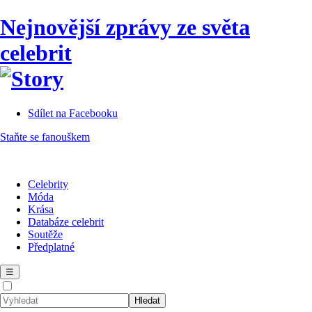
Nejnovější zprávy ze světa
celebrit
Sdílet na Facebooku
Staňte se fanouškem
Celebrity
Móda
Krása
Databáze celebrit
Soutěže
Předplatné
☰