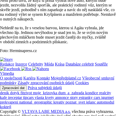
Není proto divu, že když si přišla vybírat nové auto, kterým bude
jezdit, nezvolila žádný sporťák, ale praktický rodinný vůz, kterým se
skvěle jezdí, pohodlně s ním zaparkuje a navíc do něj naskládá vše, co
na rodinný výlet se synem Kryšpínem a manželem potřebuje. Nemluvě
o nutných nákupech.
Nehledě na to, že s veselou barvou, kterou si Agáta vybrala, jde
všechno líp. Jedinou nevýhodou je snad jen to, že se svým novým
plechovým miláčkem bude muset jezdit častěji do myčky, zvláště
v období zimních a podzimních plískanic.
Foto: Herminapress.cz
Redakce
Inzerce
Celebrity
Móda
Krása
Databáze celebrit
Soutěže
Vlmedia
O společnosti
Kariéra
Kontakt
Mojepředplatné.cz
Všeobecné smluvní
podmínky
Zásady zpracování osobních údajů
Cookies
Práva subjektů údajů
Zpracování dat
denik
dotyk
fitzivot
moje_krizovka
dum_a_zahrada
kondice
realcity
kafe
ireceptar
tipcars
vlasta
kvety
annonce
story
estranky
cars
igurmet
prekvapeni
national_geographic
kreativ
poznat_svet
iglanc
automodul
koktejl
Copyright ©
VLTAVA LABE MEDIA a.s.
všechna práva vyhrazena.