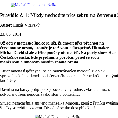
Pravidlo č. 1: Nikdy nechoďte přes zebru na červenou!
Autor:
Lukáš Vltavský
23. 05. 2014
Už děti v mateřské školce se učí, že chodit přes přechod na
červenou se nesmí, protože je to životu nebezpečné. Hitmaker
Michal David si ale z tého poučky nic nedělá. Na party show Hlas
ČeskoSlovenska, kde je jedním z porotců, přišel se svou
manželkou a mnohým hostům spadla brada.
Autor mnoha úspěšných, nejen muzikálových melodií, si oblékl
vpravdě pekelnou kombinaci červeného obleku a černé košile s rudými
knoflíčky.
David si na barvy potrpí, což je sice chvályhodné, zvláště u mužů,
pokud si ovšem nepočíná jako slon v porcelánu.
Situaci nezachránila ani jeho manželka Marcela, která z šatníku vytáhla
šatičky se zebřím vzorem. Divočině se tím dost přiblížila!