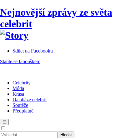
Nejnovější zprávy ze světa
celebrit
Sdílet na Facebooku
Staňte se fanouškem
Celebrity
Móda
Krása
Databáze celebrit
Soutěže
Předplatné
☰