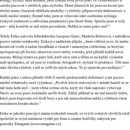
kolegy, stylisty Jana Kimáka, jsem získala svou první práci ve vydavatelství a
začala pracovat v médiích jako stylistka. Deset úžasných let jsem na focení pro
titulní strany časopisů oblékala modelky i celebrity, připravovala fashionstory a
další módní stránky. Kromě toho jsem se věnovala také osobnímu stylingu
českých osobností a oděvnímu poradenství pro různé firmy. Splnila jsem si svůj
sen – můj koníček se stal mým povoláním. Neříká se tomu práce snů?‟
Tehdy Eriku oslovila šéfredaktorka časopisu Glanc, Markéta Behinová, s nabídkou
pozice módní redaktorky. Erika ji s nadšením přijala. „Jsem vděčná za to, že mohu
kreativně tvořit a našim čtenářkám a vlastně i samotným celebritám, se kterými
spolupracuji při focení, ukazovat nové směry a trendy, jenž přináší každá nová
sezona. Miluji týmovou práci lidí, kteří něco umí a těším se na každý výsledek
naší spolupráce, ať už jsou to vizážisté, fotografové, stylisté či produkce. Těší mne
také důvěra celebrit, s níž se svěří do mých rukou. To je opravdu povznášející.‟
Každá práce s sebou přináší větší či menší profesionální deformaci a ani pozice
módní redaktorky není výjimkou. „Po těch letech strávených v módní branži se ze
mě stala šedá myš – jsem věrná svému stylu, který mi však naprosto vyhovuje.
Navíc za svou prací nedokážu zavřít dveře. Zářný příklad se mi stal minulý týden,
když jsem kupovala své dceři boty a jen tak mimochodem radila s výběrem všem
neznámým ženám okolo.‟
Erika se jakožto pracující máma rozhodně nenudí, ve svých volných chvílích totiž
společně se svým tatínkem vyrábí pro Emu a ostatní holčičky nábytek pro
panenky Emagame (www.emagame.cz).