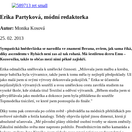
Erika Partyková, módní redaktorka
Autor:
Monika Kosová
25. 02. 2013
Sympatická hnědovláska se narodila ve znamení Berana, ovšem, jak sama říká,
díky ascendentu v Rybách není zas až tak rohatá. Má šestiletou dceru Emu –
Kozorožku, takže to občas mezi nimi pěkně zajiskří.
Erika odmalička směřovala k umělecké činnosti. „Milovala jsem malbu a kresbu,
moje babička byla výtvarnice, takže jsem k tomu měla ty nejlepší předpoklady. Už
jako malá jsem si svými výtvory dekorovala pokojíček.‟ Erika se účastnila
nejrůznějších výtvarných soutěží a svou uměleckou cestu završila studiem na
vysoké škole, kde získala titul Textilní a oděvní výtvarník. „Během studia jsem si
přivydělávala jako modelka a dokonce jsem byla přihlášena do soutěže
Topmodelka tisíciletí, ve které jsem postoupila do finále.‟
Díky tomu pak cestovala po celém světě - předváděla na módních přehlídkách pro
světové návrháře a fotila katalogy. Tehdy objevila úplně jinou dimenzi, která jí
absolutně učarovala. „Mé původní plány ohledně osobní tvorby se rázem změnily.
Zákulisí módního světa mne naprosto pohltilo. Prostřednictvím mého kamaráda a