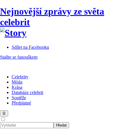
Nejnovější zprávy ze světa
celebrit
Sdílet na Facebooku
Staňte se fanouškem
Celebrity
Móda
Krása
Databáze celebrit
Soutěže
Předplatné
☰