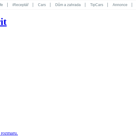
fe
iReceptář
Cars
Dům a zahrada
TipCars
Annonce
Květy
Překvapení
iGurmet
eStránky
Kreativ
iGlanc
it