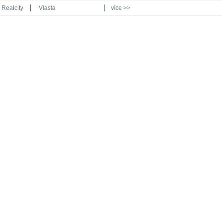
Realcity
Vlasta
více >>
Automodul.cz
Poznat svět