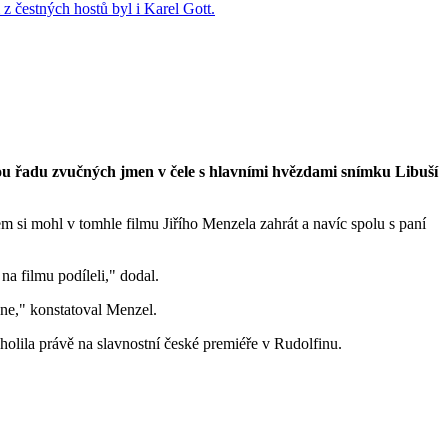
lou řadu zvučných jmen v čele s hlavními hvězdami snímku Libuší
sem si mohl v tomhle filmu Jiřího Menzela zahrát a navíc spolu s paní
a filmu podíleli," dodal.
 ne," konstatoval Menzel.
lila právě na slavnostní české premiéře v Rudolfinu.