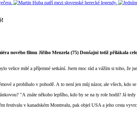
é!
éra nového filmu Jiřího Menzela (75) Donšajni totiž přilákala ce
 bylo velice milé a příjemné setkání. Jsem moc rád a vážím si toho, že j
ové a probíhalo v pohodě. A to není jen můj názor, ale všech, kdo se n
ánkovou? "A znáte někoho lepšího, kdo by se na ty role hodil? Já tedy
 festivalu v kanadském Montrealu, pak objel USA a jeho cesta vyvrcho