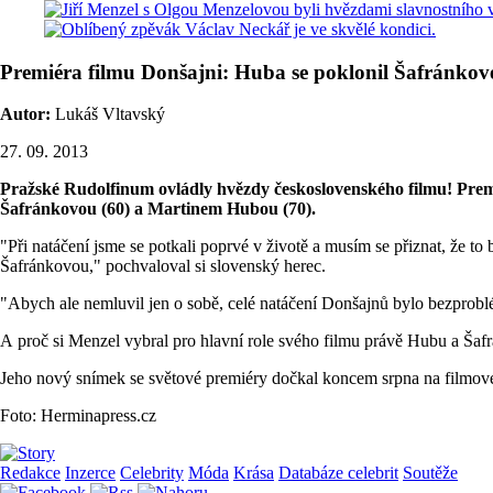
Premiéra filmu Donšajni: Huba se poklonil Šafránkov
Autor:
Lukáš Vltavský
27. 09. 2013
Pražské Rudolfinum ovládly hvězdy československého filmu! Premi
Šafránkovou (60) a Martinem Hubou (70).
"Při natáčení jsme se potkali poprvé v životě a musím se přiznat, že to
Šafránkovou," pochvaloval si slovenský herec.
"Abych ale nemluvil jen o sobě, celé natáčení Donšajnů bylo bezproblém
A proč si Menzel vybral pro hlavní role svého filmu právě Hubu a Šafr
Jeho nový snímek se světové premiéry dočkal koncem srpna na filmovém
Foto: Herminapress.cz
Redakce
Inzerce
Celebrity
Móda
Krása
Databáze celebrit
Soutěže