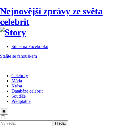
Nejnovější zprávy ze světa
celebrit
Sdílet na Facebooku
Staňte se fanouškem
Celebrity
Móda
Krása
Databáze celebrit
Soutěže
Předplatné
☰