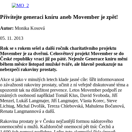
Přivítejte generaci kníru aneb Movember je zpět!
Autor:
Monika Kosová
05. 11. 2013
Rok se s rokem sešel a další ročník charitativního projektu
Movember je za dveřmi. Celosvětový projekt Movember se do
České republiky vrací již po páté. Nejenže Generace kníru mění
během měsíce listopad mužské tváře, ale hlavně poukazuje na
nebezpečí rakoviny prostaty.
Akce si jako v minulých letech klade jasné cíle: šířit informovanost
o závažnosti rakoviny prostaty, učinit z ní veřejně diskutované téma a
upozornit tak na důležitost prevence. Letos Movember podpoří ze
známých osobností například Tomáš Klus, David Svoboda, Jiří
Menzel, Lukáš Langmajer, Jiří Langmajer, Vlasta Korec, Steve
Lichtag, Michal Dvořák, Tereza Chlebovská, Mahulena Bočanová,
Renata Langmannová a další.
Rakovina prostaty je v Česku nejčastější formou nádorového
onemocnění u mužů. Každoročně onemocní pět tisíc Čechů a
1 600 jich nemoci podlehne. I přes tyto alarmující čísla úroveň