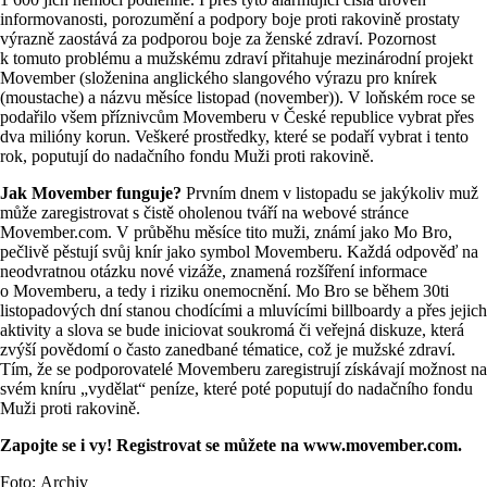
informovanosti, porozumění a podpory boje proti rakovině prostaty
výrazně zaostává za podporou boje za ženské zdraví. Pozornost
k tomuto problému a mužskému zdraví přitahuje mezinárodní projekt
Movember (složenina anglického slangového výrazu pro knírek
(moustache) a názvu měsíce listopad (november)). V loňském roce se
podařilo všem příznivcům Movemberu v České republice vybrat přes
dva milióny korun. Veškeré prostředky, které se podaří vybrat i tento
rok, poputují do nadačního fondu Muži proti rakovině.
Jak Movember funguje?
Prvním dnem v listopadu se jakýkoliv muž
může zaregistrovat s čistě oholenou tváří na webové stránce
Movember.com. V průběhu měsíce tito muži, známí jako Mo Bro,
pečlivě pěstují svůj knír jako symbol Movemberu. Každá odpověď na
neodvratnou otázku nové vizáže, znamená rozšíření informace
o Movemberu, a tedy i riziku onemocnění. Mo Bro se během 30ti
listopadových dní stanou chodícími a mluvícími billboardy a přes jejich
aktivity a slova se bude iniciovat soukromá či veřejná diskuze, která
zvýší povědomí o často zanedbané tématice, což je mužské zdraví.
Tím, že se podporovatelé Movemberu zaregistrují získávají možnost na
svém kníru „vydělat“ peníze, které poté poputují do nadačního fondu
Muži proti rakovině.
Zapojte se i vy! Registrovat se můžete na www.movember.com.
Foto: Archiv