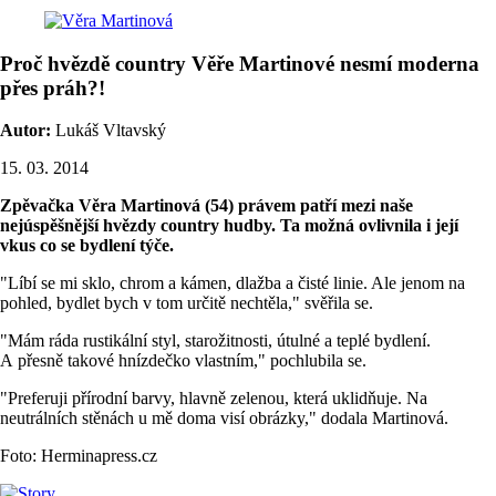
Proč hvězdě country Věře Martinové nesmí moderna
přes práh?!
Autor:
Lukáš Vltavský
15. 03. 2014
Zpěvačka Věra Martinová (54) právem patří mezi naše
nejúspěšnější hvězdy country hudby. Ta možná ovlivnila i její
vkus co se bydlení týče.
"Líbí se mi sklo, chrom a kámen, dlažba a čisté linie. Ale jenom na
pohled, bydlet bych v tom určitě nechtěla," svěřila se.
"Mám ráda rustikální styl, starožitnosti, útulné a teplé bydlení.
A přesně takové hnízdečko vlastním," pochlubila se.
"Preferuji přírodní barvy, hlavně zelenou, která uklidňuje. Na
neutrálních stěnách u mě doma visí obrázky," dodala Martinová.
Foto: Herminapress.cz