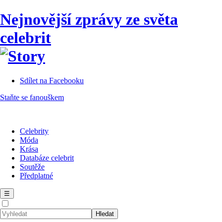
Nejnovější zprávy ze světa
celebrit
Sdílet na Facebooku
Staňte se fanouškem
Celebrity
Móda
Krása
Databáze celebrit
Soutěže
Předplatné
☰