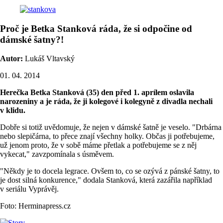
Proč je Betka Stanková ráda, že si odpočine od
dámské šatny?!
Autor:
Lukáš Vltavský
01. 04. 2014
Herečka Betka Stanková (35) den před 1. aprílem oslavila
narozeniny a je ráda, že ji kolegové i kolegyně z divadla nechali
v klidu.
Dobře si totiž uvědomuje, že nejen v dámské šatně je veselo. "Drbárna
nebo slepičárna, to přece znají všechny holky. Občas ji potřebujeme,
už jenom proto, že v sobě máme přetlak a potřebujeme se z něj
vykecat," zavzpomínala s úsměvem.
"Někdy je to docela legrace. Ovšem to, co se ozývá z pánské šatny, to
je dost silná konkurence," dodala Stanková, která zazářila například
v seriálu Vyprávěj.
Foto: Herminapress.cz