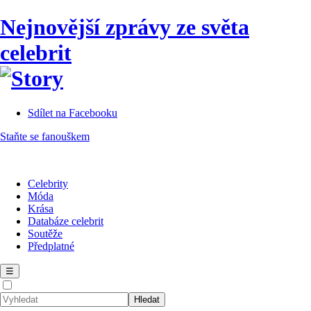
Nejnovější zprávy ze světa
celebrit
Sdílet na Facebooku
Staňte se fanouškem
Celebrity
Móda
Krása
Databáze celebrit
Soutěže
Předplatné
☰