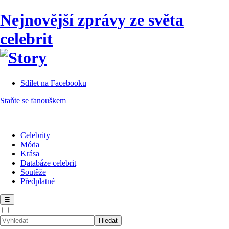
Nejnovější zprávy ze světa
celebrit
Sdílet na Facebooku
Staňte se fanouškem
Celebrity
Móda
Krása
Databáze celebrit
Soutěže
Předplatné
☰