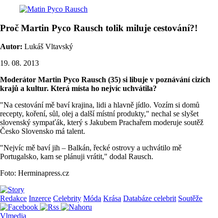
Proč Martin Pyco Rausch tolik miluje cestování?!
Autor:
Lukáš Vltavský
19. 08. 2013
Moderátor Martin Pyco Rausch (35) si libuje v poznávání cizích
krajů a kultur. Která místa ho nejvíc uchvátila?
"Na cestování mě baví krajina, lidi a hlavně jídlo. Vozím si domů
recepty, koření, sůl, olej a další místní produkty," nechal se slyšet
slovenský sympaťák, který s Jakubem Prachařem moderuje soutěž
Česko Slovensko má talent.
"Nejvíc mě baví jih – Balkán, řecké ostrovy a uchvátilo mě
Portugalsko, kam se plánuji vrátit," dodal Rausch.
Foto: Herminapress.cz
Redakce
Inzerce
Celebrity
Móda
Krása
Databáze celebrit
Soutěže
Vlmedia