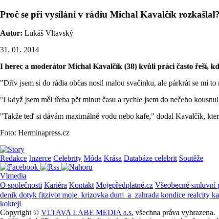
Proč se při vysílání v rádiu Michal Kavalčík rozkašlal?
Autor:
Lukáš Vltavský
31. 01. 2014
I herec a moderátor Michal Kavalčík (38) kvůli práci často řeší, kdy
"Dřív jsem si do rádia občas nosil malou svačinku, ale párkrát se mi to
"I když jsem měl třeba pět minut času a rychle jsem do nečeho kousnul, n
"Takže teď si dávám maximálně vodu nebo kafe," dodal Kavalčík, který
Foto: Herminapress.cz
Redakce
Inzerce
Celebrity
Móda
Krása
Databáze celebrit
Soutěže
Vlmedia
O společnosti
Kariéra
Kontakt
Mojepředplatné.cz
Všeobecné smluvní
denik
dotyk
fitzivot
moje_krizovka
dum_a_zahrada
kondice
realcity
k
koktejl
Copyright ©
VLTAVA LABE MEDIA a.s.
všechna práva vyhrazena.