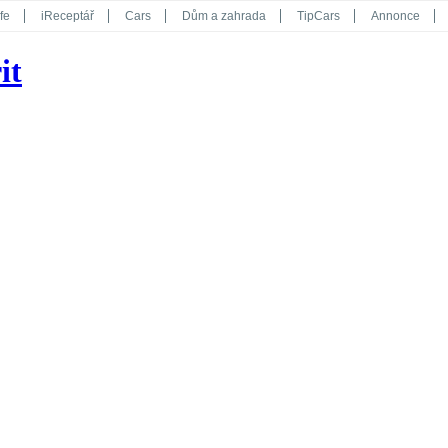
fe
iReceptář
Cars
Dům a zahrada
TipCars
Annonce
Květy
Překvapení
iGurmet
eStránky
Kreativ
iGlanc
it