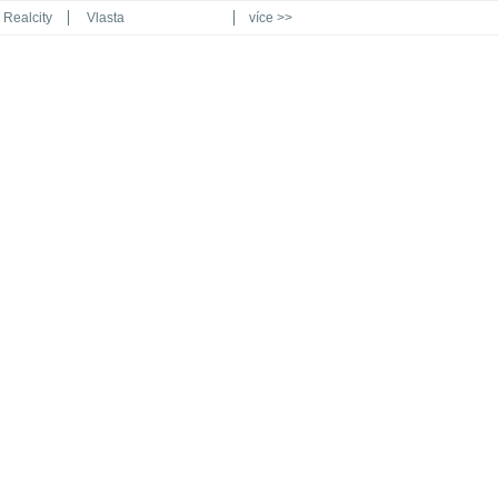
Realcity
Vlasta
více >>
Automodul.cz
Poznat svět