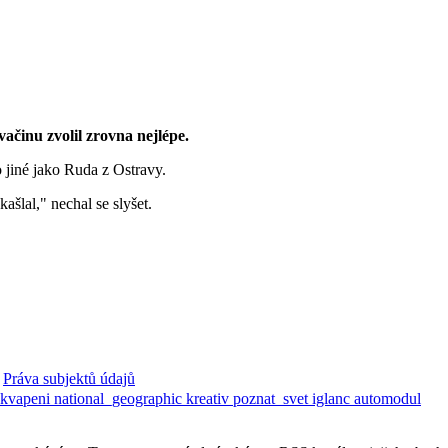
vačinu zvolil zrovna nejlépe.
o jiné jako Ruda z Ostravy.
ašlal," nechal se slyšet.
Práva subjektů údajů
ekvapeni
national_geographic
kreativ
poznat_svet
iglanc
automodul