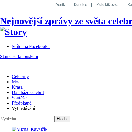
Deník
Kondice
Moje křížovka
Ka
National Geographic
Dotyk
Story
Nejnovější zprávy ze světa celebr
Koktejl
Sdílet na Facebooku
Staňte se fanouškem
Celebrity
Móda
Krása
Databáze celebrit
Soutěže
Předplatné
Vyhledávání