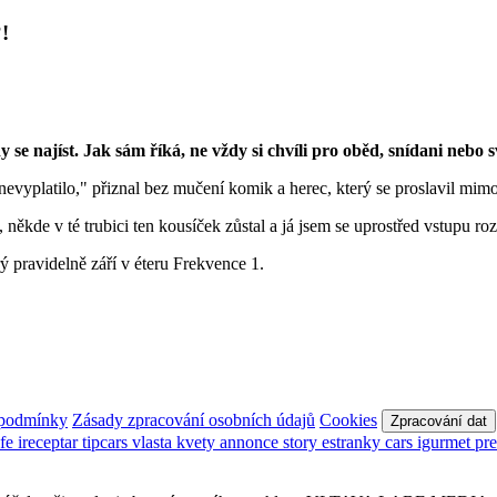
!
 se najíst. Jak sám říká, ne vždy si chvíli pro oběd, snídani nebo s
 nevyplatilo," přiznal bez mučení komik a herec, který se proslavil mim
ěkde v té trubici ten kousíček zůstal a já jsem se uprostřed vstupu rozk
 pravidelně září v éteru Frekvence 1.
 podmínky
Zásady zpracování osobních údajů
Cookies
Zpracování dat
afe
ireceptar
tipcars
vlasta
kvety
annonce
story
estranky
cars
igurmet
pr