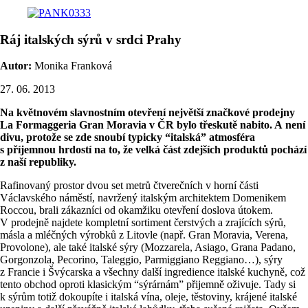
Ráj italských sýrů v srdci Prahy
Autor:
Monika Franková
27. 06. 2013
Na květnovém slavnostním otevření největší značkové prodejny
La Formaggeria Gran Moravia v ČR bylo třeskutě nabito. A není
divu, protože se zde snoubí typicky “italská” atmosféra
s příjemnou hrdostí na to, že velká část zdejších produktů pochází
z naší republiky.
Rafinovaný prostor dvou set metrů čtverečních v horní části
Václavského náměstí, navržený italským architektem Domenikem
Roccou, brali zákazníci od okamžiku otevření doslova útokem.
V prodejně najdete kompletní sortiment čerstvých a zrajících sýrů,
másla a mléčných výrobků z Litovle (např. Gran Moravia, Verena,
Provolone), ale také italské sýry (Mozzarela, Asiago, Grana Padano,
Gorgonzola, Pecorino, Taleggio, Parmiggiano Reggiano…), sýry
z Francie i Švýcarska a všechny další ingredience italské kuchyně, což
tento obchod oproti klasickým “sýrárnám” přijemně oživuje. Tady si
k sýrům totiž dokoupíte i italská vína, oleje, těstoviny, krájené italské