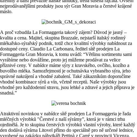
uzeniny a další převážně italské lahůdky, třeba sušená rajčata. Ovšem
nejprodávanějšími produkty jsou sýr Gran Moravia a čerstvé krájené
máslo.
A proč vzbudila La Formaggeria takový zájem? Důvod je jasný –
kvalita a cena. Majitel, skupina Brazzale, nejstarší italský rodinný
mlékařsko-sýrařský podnik, totiž chce kvalitní výrobky nabídnout za
dostupné ceny. Claudio La Carbonara, ředitel sítě prodejen La
Formaggeria Gran Moravia, k tomu uvádí: “Většinu sortimentu sami
vyrábíme nebo dovážíme, proto jej můžeme prodávat za velice
příznivé ceny. V nabídce máme sýry z kravského, ovčího, kozího a
buvolího mléka. Samozřejmostí je ochutnávka vybraného sýra, jeho
správné nakrájení a vhodné zabalení. Také zákazníkům doporučíme
vhodné kombinace sýrů a vín, včetně receptů. Naše výrobky jsou
vhodné pro každodenní stravu, jsou lehké a zdravé a jejich příprava je
snadná.”
Atraktivní novinkou v nabídce sítě prodejen La Formaggeria je řada
mléčných výrobků "Čerstvé z naší sýrárny”, která je v rámci trhu
ojedinělá. Je to skupina čerstvých výrobků vlastní výroby, které každý
den dodává sýrárna Litovel přímo do speciálně pro ně určené lednice,
vyrobené na zakázku nábytkáři Pettinà z Carré v provincii Vicenza.