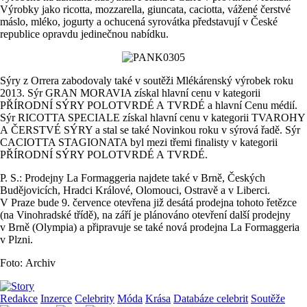
Výrobky jako ricotta, mozzarella, giuncata, caciotta, vážené čerstvé
máslo, mléko, jogurty a ochucená syrovátka představují v České
republice opravdu jedinečnou nabídku.
Sýry z Orrera zabodovaly také v soutěži Mlékárenský výrobek roku
2013. Sýr GRAN MORAVIA získal hlavní cenu v kategorii
PŘÍRODNÍ SÝRY POLOTVRDÉ A TVRDÉ a hlavní Cenu médií.
Sýr RICOTTA SPECIALE získal hlavní cenu v kategorii TVAROHY
A ČERSTVÉ SÝRY a stal se také Novinkou roku v sýrová řadě. Sýr
CACIOTTA STAGIONATA byl mezi třemi finalisty v kategorii
PŘÍRODNÍ SÝRY POLOTVRDÉ A TVRDÉ.
P. S.: Prodejny La Formaggeria najdete také v Brně, Českých
Budějovicích, Hradci Králové, Olomouci, Ostravě a v Liberci.
V Praze bude 9. července otevřena již desátá prodejna tohoto řetězce
(na Vinohradské třídě), na září je plánováno otevření další prodejny
v Brně (Olympia) a připravuje se také nová prodejna La Formaggeria
v Plzni.
Foto: Archiv
Redakce
Inzerce
Celebrity
Móda
Krása
Databáze celebrit
Soutěže