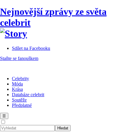
Nejnovější zprávy ze světa
celebrit
Sdílet na Facebooku
Staňte se fanouškem
Celebrity
Móda
Krása
Databáze celebrit
Soutěže
Předplatné
☰