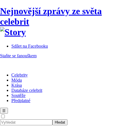
Nejnovější zprávy ze světa
celebrit
Sdílet na Facebooku
Staňte se fanouškem
Celebrity
Móda
Krása
Databáze celebrit
Soutěže
Předplatné
☰