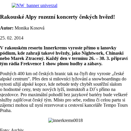
Rakouské Alpy rozezní koncerty českých hvězd!
Autor:
Monika Kosová
25. 02. 2014
V rakouském resortu Innerkrems vyroste přímo u lanovky
pódium, kde zahrají takové hvězdy, jako Nightwork, Chinaski
nebo Marek Ztracený. Každý den v termínu 26. – 30. 3. připraví
tým rádia Frekvence 1 show plnou hudby a zábavy.
Pouhých 400 km od českých hranic tak na čtyři dny vyroste „české
alpské centrum". Přes den si milovníci lyžování a snowboardingu do
sytosti užijí alpské kopce, kde nebude tedy chybět soutěžní slalom
o hodnotné ceny, testy nových lyží, instruktoři a DJ´s přímo na
sjezdovce. Pro maximální pohodlí bez jazykové bariéry bude veškeré
služby zajišťovat český tým. Místo pro sebe, rodinu či celou partu si
zájemci mohou už nyní rezervovat u cestovní kanceláře Tempo Tours
Praha.
Foto: Archiv