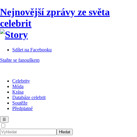
Nejnovější zprávy ze světa
celebrit
Sdílet na Facebooku
Staňte se fanouškem
Celebrity
Móda
Krása
Databáze celebrit
Soutěže
Předplatné
☰