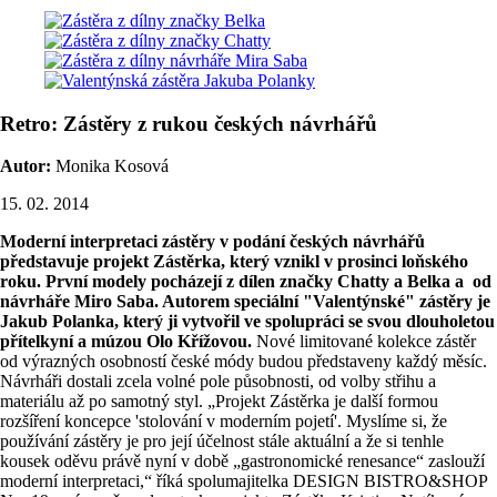
Retro: Zástěry z rukou českých návrhářů
Autor:
Monika Kosová
15. 02. 2014
Moderní interpretaci zástěry v podání českých návrhářů
představuje projekt Zástěrka, který vznikl v prosinci loňského
roku. První modely pocházejí z dílen značky Chatty a Belka a od
návrháře Miro Saba. Autorem speciální "Valentýnské" zástěry je
Jakub Polanka, který ji vytvořil ve spolupráci se svou dlouholetou
přítelkyní a múzou Olo Křížovou.
Nové limitované kolekce zástěr
od výrazných osobností české módy budou představeny každý měsíc.
Návrháři dostali zcela volné pole působnosti, od volby střihu a
materiálu až po samotný styl. „Projekt Zástěrka je další formou
rozšíření koncepce 'stolování v moderním pojetí'. Myslíme si, že
používání zástěry je pro její účelnost stále aktuální a že si tenhle
kousek oděvu právě nyní v době „gastronomické renesance“ zaslouží
moderní interpretaci,“ říká spolumajitelka DESIGN BISTRO&SHOP