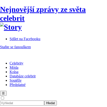
Nejnovější zprávy ze světa
celebrit
Sdílet na Facebooku
Staňte se fanouškem
Celebrity
Móda
Krása
Databáze celebrit
Soutěže
Předplatné
☰