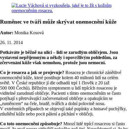
Ruměnec ve tváři může skrývat onemocnění kůže
Autor:
Monika Kosová
26. 11. 2014
Potkáváte je běžně na ulici – lidi se zarudlým obličejem. Jsou
vystaveni nepříjemným a někdy i opovržlivým pohledům, za
zčervenání kůže však nemohou, protože jsou nemocní.
Co je rosacea a jak se projevuje?
Rosacea je chronické zánětlivé
onemocnění kůže, které postihuje kolem 40 milionů lidí na celém
světě. V České republice jí dle odhadů trpí 1 člověk z 20 (až
500 000 Čechů). Běžným symptomem u lidí trpících rosaceou je
viditelné zarudnutí obličeje. Pacienti s tímto onemocněním se často
potýkají s přetrvávající začervenalostí obličeje a opakujícím se
„ruměncem“ na čele, bradě, tvářích a dolní polovině nosu.
V extrémních případech se objevují také pupínky a hnisavé puchýřky,
ztluštění kůže nebo pocit pálení a píchání v obličeji.
Co toto onemocnění způsobuje?
Mnozí lidé trpící rosaceou si často
myslí, že mají pouze citlivější pokožku než jiní. Neuvědomují si, že by