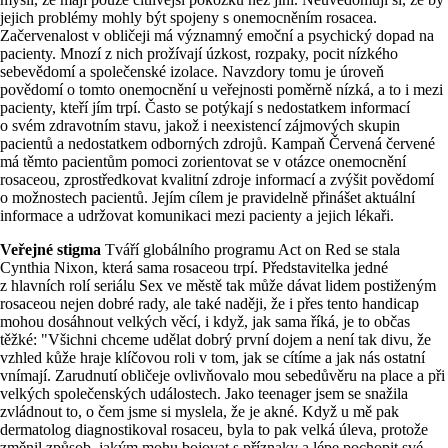
jejich problémy mohly být spojeny s onemocněním rosacea.
Začervenalost v obličeji má významný emoční a psychický dopad na
pacienty. Mnozí z nich prožívají úzkost, rozpaky, pocit nízkého
sebevědomí a společenské izolace. Navzdory tomu je úroveň
povědomí o tomto onemocnění u veřejnosti poměrně nízká, a to i mezi
pacienty, kteří jím trpí. Často se potýkají s nedostatkem informací
o svém zdravotním stavu, jakož i neexistencí zájmových skupin
pacientů a nedostatkem odborných zdrojů. Kampaň Červená červené
má těmto pacientům pomoci zorientovat se v otázce onemocnění
rosaceou, zprostředkovat kvalitní zdroje informací a zvýšit povědomí
o možnostech pacientů. Jejím cílem je pravidelně přinášet aktuální
informace a udržovat komunikaci mezi pacienty a jejich lékaři.
Veřejné stigma
Tváří globálního programu Act on Red se stala
Cynthia Nixon, která sama rosaceou trpí. Představitelka jedné
z hlavních rolí seriálu Sex ve městě tak může dávat lidem postiženým
rosaceou nejen dobré rady, ale také naději, že i přes tento handicap
mohou dosáhnout velkých věcí, i když, jak sama říká, je to občas
těžké:
"Všichni chceme udělat dobrý první dojem a není tak divu, že
vzhled kůže hraje klíčovou roli v tom, jak se cítíme a jak nás ostatní
vnímají. Zarudnutí obličeje ovlivňovalo mou sebedůvěru na place a při
velkých společenských událostech. Jako teenager jsem se snažila
zvládnout to, o čem jsme si myslela, že je akné. Když u mě pak
dermatolog diagnostikoval rosaceu, byla to pak velká úleva, protože
změnil způsob, jakým mohu bojovat s příznaky a lépe pochopit své