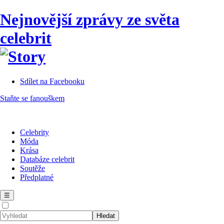
Nejnovější zprávy ze světa
celebrit
Sdílet na Facebooku
Staňte se fanouškem
Celebrity
Móda
Krása
Databáze celebrit
Soutěže
Předplatné
☰