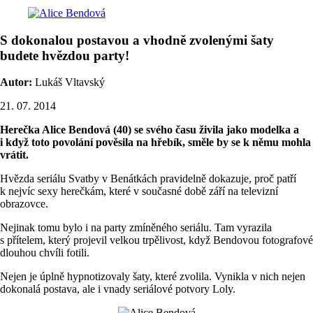
S dokonalou postavou a vhodně zvolenými šaty
budete hvězdou party!
Autor:
Lukáš Vltavský
21. 07. 2014
Herečka Alice Bendová (40) se svého času živila jako modelka a
i když toto povolání pověsila na hřebík, směle by se k němu mohla
vrátit.
Hvězda seriálu Svatby v Benátkách pravidelně dokazuje, proč patří
k nejvíc sexy herečkám, které v současné době září na televizní
obrazovce.
Nejinak tomu bylo i na party zmíněného seriálu. Tam vyrazila
s přítelem, který projevil velkou trpělivost, když Bendovou fotografové
dlouhou chvíli fotili.
Nejen je úplně hypnotizovaly šaty, které zvolila. Vynikla v nich nejen
dokonalá postava, ale i vnady seriálové potvory Loly.