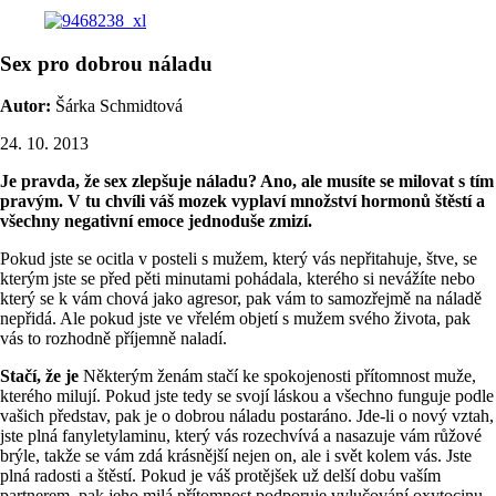
Sex pro dobrou náladu
Autor:
Šárka Schmidtová
24. 10. 2013
Je pravda, že sex zlepšuje náladu? Ano, ale musíte se milovat s tím
pravým. V tu chvíli váš mozek vyplaví množství hormonů štěstí a
všechny negativní emoce jednoduše zmizí.
Pokud jste se ocitla v posteli s mužem, který vás nepřitahuje, štve, se
kterým jste se před pěti minutami pohádala, kterého si nevážíte nebo
který se k vám chová jako agresor, pak vám to samozřejmě na náladě
nepřidá. Ale pokud jste ve vřelém objetí s mužem svého života, pak
vás to rozhodně příjemně naladí.
Stačí, že je
Některým ženám stačí ke spokojenosti přítomnost muže,
kterého milují. Pokud jste tedy se svojí láskou a všechno funguje podle
vašich představ, pak je o dobrou náladu postaráno. Jde-li o nový vztah,
jste plná fanyletylaminu, který vás rozechvívá a nasazuje vám růžové
brýle, takže se vám zdá krásnější nejen on, ale i svět kolem vás. Jste
plná radosti a štěstí. Pokud je váš protějšek už delší dobu vaším
partnerem, pak jeho milá přítomnost podporuje vylučování oxytocinu,