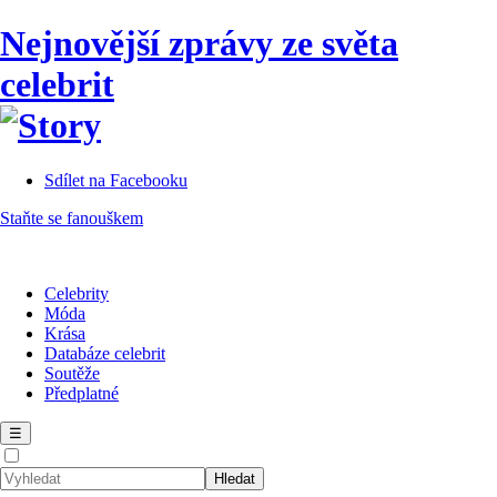
Nejnovější zprávy ze světa
celebrit
Sdílet na Facebooku
Staňte se fanouškem
Celebrity
Móda
Krása
Databáze celebrit
Soutěže
Předplatné
☰