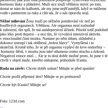
hormonu lásky a přátelství. Muži sice touží většinou nejvíc po tom,
dostat se nám do kalhotek, ale my jsme nejšťastnější, když se můžeme
vodit s partnerem za ruku a cítit tak, že o nás opravdu stojí.
Něžné milování
Ženy touží po něžném pomilování víc než po
bouřlivých orgasmech. Většinou. Ale orgasmus není rozhodně
k zahození, tím spíš, že má antidepresivní účinek. Působí totiž podobně
jako léky proti depresi – a sice tím, že vyvolává intenzivní aktivitu
v emocionální části mozku. Nastane po něm útlum, zklidnění a
dokonce ustoupí i tak oblíbená „bolest hlavy“. Vymyšlená i ta
skutečná. Kromě toho, že se při orgasmu vyplaví do krve endorfiny –
hormony štěstí, v mozku jsou také utlumena centra strachu a úzkosti.
Negativní emoce mizí… Ale je to dost dobře možné proto, že jsme v té
chvíli v objetí muže, kterého milujeme, jednoduše šťastni.
Rada na závěr:
Chcete dobře usínat? Milujte se před spaním!
Chcete prožít příjemný den? Milujte se po probuzení!
Chcete být šťastni? Milujte se!
Foto: 123rf.com