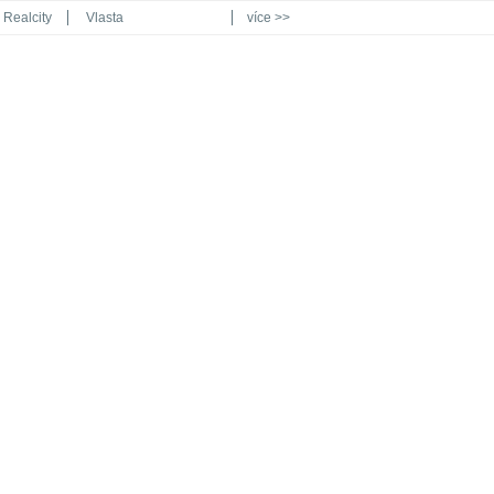
Realcity
Vlasta
více >>
Automodul.cz
Poznat svět