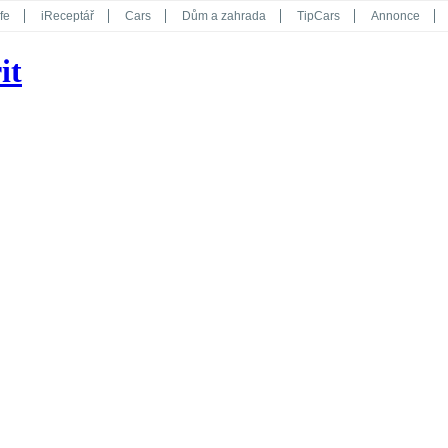
fe
iReceptář
Cars
Dům a zahrada
TipCars
Annonce
Květy
Překvapení
iGurmet
eStránky
Kreativ
iGlanc
it