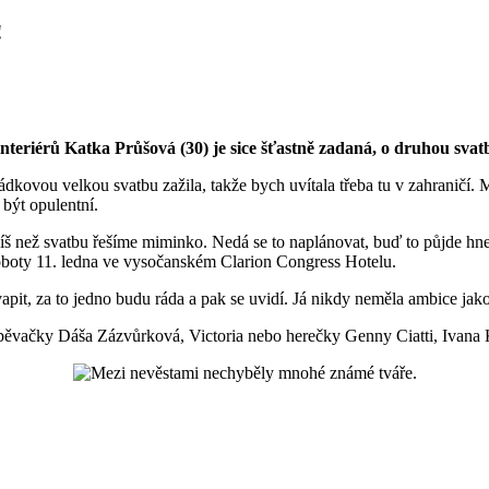
!
teriérů Katka Průšová (30) je sice šťastně zadaná, o druhou svat
ádkovou velkou svatbu zažila, takže bych uvítala třeba tu v zahraničí.
být opulentní.
š než svatbu řešíme miminko. Nedá se to naplánovat, buď to půjde hned,
soboty 11. ledna ve vysočanském Clarion Congress Hotelu.
apit, za to jedno budu ráda a pak se uvidí. Já nikdy neměla ambice jako
zpěvačky Dáša Zázvůrková, Victoria nebo herečky Genny Ciatti, Ivana 