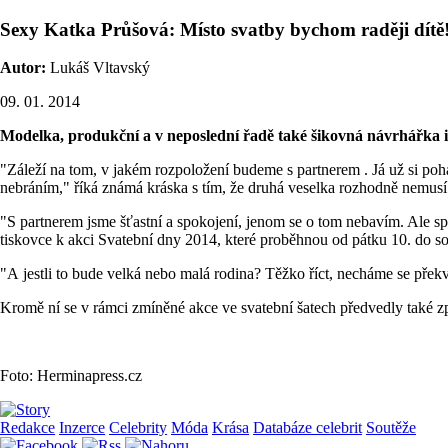
Sexy Katka Průšová: Místo svatby bychom raději dítě
Autor:
Lukáš Vltavský
09. 01. 2014
Modelka, produkční a v neposlední řadě také šikovná návrhářka in
"Záleží na tom, v jakém rozpoložení budeme s partnerem . Já už si poh
nebráním," říká známá kráska s tím, že druhá veselka rozhodně nemusí 
"S partnerem jsme šťastní a spokojení, jenom se o tom nebavím. Ale spí
tiskovce k akci Svatební dny 2014, které proběhnou od pátku 10. do 
"A jestli to bude velká nebo malá rodina? Těžko říct, necháme se překv
Kromě ní se v rámci zmíněné akce ve svatební šatech předvedly také 
Foto: Herminapress.cz
Redakce
Inzerce
Celebrity
Móda
Krása
Databáze celebrit
Soutěže