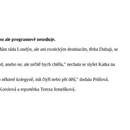
bu ale programově neusiluje.
 Mám ráda Londýn, ale ani exotickým destinacím, třeba Dubaji, se
 anebo ne, ale určitě bych chtěla," nechala se slyšet Katka na
 některé kolegyně, mít čtyři nebo pět dětí," dodala Průšová.
Korolová a reportérka Tereza Jemelíková.