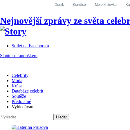
Deník
Kondice
Moje křížovka
Ka
National Geographic
Dotyk
Story
Nejnovější zprávy ze světa celebr
Koktejl
Sdílet na Facebooku
Staňte se fanouškem
Celebrity
Móda
Krása
Databáze celebrit
Soutěže
Předplatné
Vyhledávání