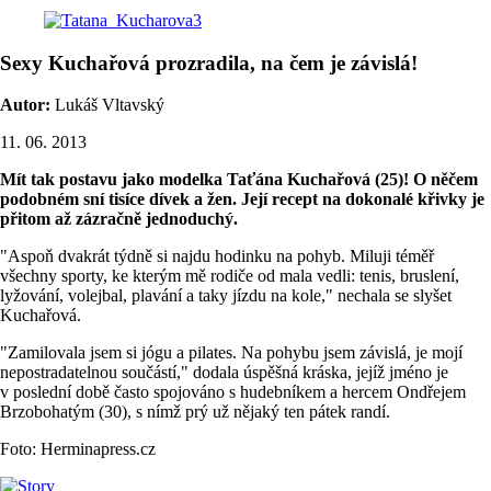
Sexy Kuchařová prozradila, na čem je závislá!
Autor:
Lukáš Vltavský
11. 06. 2013
Mít tak postavu jako modelka Taťána Kuchařová (25)! O něčem
podobném sní tisíce dívek a žen. Její recept na dokonalé křivky je
přitom až zázračně jednoduchý.
"Aspoň dvakrát týdně si najdu hodinku na pohyb. Miluji téměř
všechny sporty, ke kterým mě rodiče od mala vedli: tenis, bruslení,
lyžování, volejbal, plavání a taky jízdu na kole," nechala se slyšet
Kuchařová.
"Zamilovala jsem si jógu a pilates. Na pohybu jsem závislá, je mojí
nepostradatelnou součástí," dodala úspěšná kráska, jejíž jméno je
v poslední době často spojováno s hudebníkem a hercem Ondřejem
Brzobohatým (30), s nímž prý už nějaký ten pátek randí.
Foto: Herminapress.cz