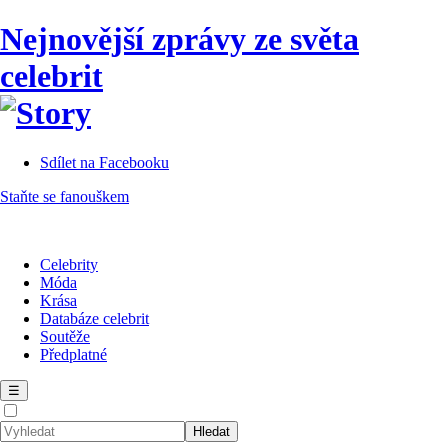
Nejnovější zprávy ze světa
celebrit
Sdílet na Facebooku
Staňte se fanouškem
Celebrity
Móda
Krása
Databáze celebrit
Soutěže
Předplatné
☰