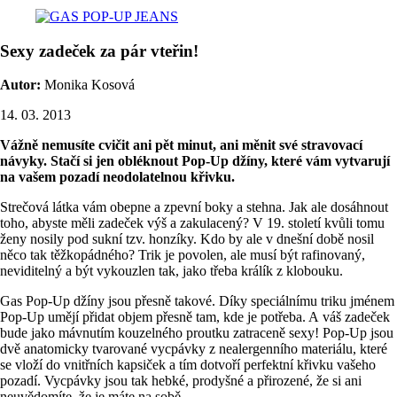
Sexy zadeček za pár vteřin!
Autor:
Monika Kosová
14. 03. 2013
Vážně nemusíte cvičit ani pět minut, ani měnit své stravovací
návyky. Stačí si jen obléknout Pop-Up džíny, které vám vytvarují
na vašem pozadí neodolatelnou křivku.
Strečová látka vám obepne a zpevní boky a stehna. Jak ale dosáhnout
toho, abyste měli zadeček výš a zakulacený? V 19. století kvůli tomu
ženy nosily pod sukní tzv. honzíky. Kdo by ale v dnešní době nosil
něco tak těžkopádného? Trik je povolen, ale musí být rafinovaný,
neviditelný a být vykouzlen tak, jako třeba králík z klobouku.
Gas Pop-Up džíny jsou přesně takové. Díky speciálnímu triku jménem
Pop-Up umějí přidat objem přesně tam, kde je potřeba. A váš zadeček
bude jako mávnutím kouzelného proutku zatraceně sexy! Pop-Up jsou
dvě anatomicky tvarované vycpávky z nealergenního materiálu, které
se vloží do vnitřních kapsiček a tím dotvoří perfektní křivku vašeho
pozadí. Vycpávky jsou tak hebké, prodyšné a přirozené, že si ani
neuvědomíte, že je máte na sobě.