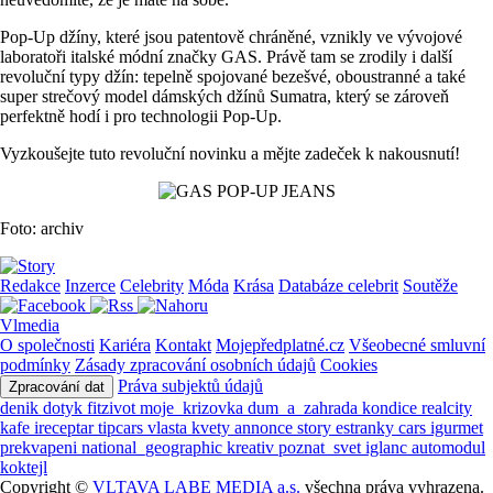
Pop-Up džíny, které jsou patentově chráněné, vznikly ve vývojové
laboratoři italské módní značky GAS. Právě tam se zrodily i další
revoluční typy džín: tepelně spojované bezešvé, oboustranné a také
super strečový model dámských džínů Sumatra, který se zároveň
perfektně hodí i pro technologii Pop-Up.
Vyzkoušejte tuto revoluční novinku a mějte zadeček k nakousnutí!
Foto: archiv
Redakce
Inzerce
Celebrity
Móda
Krása
Databáze celebrit
Soutěže
Vlmedia
O společnosti
Kariéra
Kontakt
Mojepředplatné.cz
Všeobecné smluvní
podmínky
Zásady zpracování osobních údajů
Cookies
Práva subjektů údajů
Zpracování dat
denik
dotyk
fitzivot
moje_krizovka
dum_a_zahrada
kondice
realcity
kafe
ireceptar
tipcars
vlasta
kvety
annonce
story
estranky
cars
igurmet
prekvapeni
national_geographic
kreativ
poznat_svet
iglanc
automodul
koktejl
Copyright ©
VLTAVA LABE MEDIA a.s.
všechna práva vyhrazena.