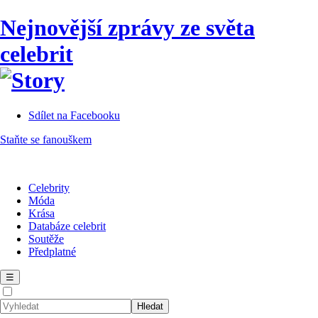
Nejnovější zprávy ze světa
celebrit
Sdílet na Facebooku
Staňte se fanouškem
Celebrity
Móda
Krása
Databáze celebrit
Soutěže
Předplatné
☰