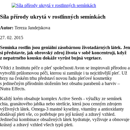
Síla přírody ukrytá v rostlinných semínkách
Autor:
Tereza Jandejskova
27. 02. 2015
Semínka rostlin jsou geniální zásobárnou životadárných látek. Jen
si představte, jak obrovský zdroj života v sobě koncentrují, když
z nepatrného kousku dokáže vyrůst bujná vegetace.
Vědci z Institutu péče o pleť společnosti Avon se inspirovali přírodou a
vytvořili průlomovou péči, kterou si zamiluje i ta nejcitlivější pleť. Už
brzy na českém trhu představí novou řadu pleťové kosmetiky
s jedinečným přírodním složením bez obsahu parabenů a barviv –
Nutra Effects.
Každý krém obsahuje komplex Active Seeds - výtažky ze semínek
chia, granátového jablka nebo strelície, která jsou cenným zdrojem
výživných látek. Omega-3 mastné kyseliny, vitamíny a antioxidanty
dodávají pleti vše, co potřebuje pro její krásný a zdravý vzhled.
Jedinečná kombinace obsažených látek hydratuje, vyživuje a obnovuje
krásný a zdravý vzhled všech typů pleti.