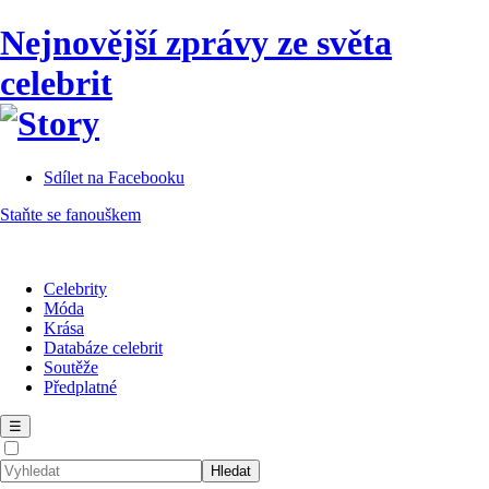
Nejnovější zprávy ze světa
celebrit
Sdílet na Facebooku
Staňte se fanouškem
Celebrity
Móda
Krása
Databáze celebrit
Soutěže
Předplatné
☰