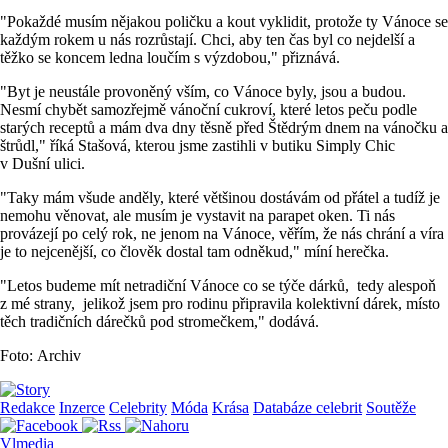
"Pokaždé musím nějakou poličku a kout vyklidit, protože ty Vánoce se
každým rokem u nás rozrůstají. Chci, aby ten čas byl co nejdelší a
těžko se koncem ledna loučím s výzdobou," přiznává.
"Byt je neustále provoněný vším, co Vánoce byly, jsou a budou.
Nesmí chybět samozřejmě vánoční cukroví, které letos peču podle
starých receptů a mám dva dny těsně před Štědrým dnem na vánočku a
štrůdl," říká Stašová, kterou jsme zastihli v butiku Simply Chic
v Dušní ulici.
"Taky mám všude anděly, které většinou dostávám od přátel a tudíž je
nemohu věnovat, ale musím je vystavit na parapet oken. Ti nás
provázejí po celý rok, ne jenom na Vánoce, věřím, že nás chrání a víra
je to nejcenější, co člověk dostal tam odněkud," míní herečka.
"Letos budeme mít netradiční Vánoce co se týče dárků, tedy alespoň
z mé strany, jelikož jsem pro rodinu připravila kolektivní dárek, místo
těch tradičních dárečků pod stromečkem," dodává.
Foto: Archiv
Redakce
Inzerce
Celebrity
Móda
Krása
Databáze celebrit
Soutěže
Vlmedia