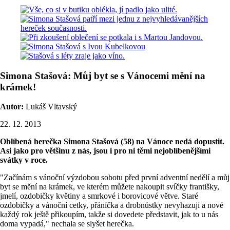
Simona Stašová: Můj byt se s Vánocemi mění na
krámek!
Autor:
Lukáš Vltavský
22. 12. 2013
Oblíbená herečka Simona Stašová (58) na Vánoce nedá dopustit.
Asi jako pro většinu z nás, jsou i pro ni těmi nejoblíbenějšími
svátky v roce.
"Začínám s vánoční výzdobou sobotu před první adventní nedělí a můj
byt se mění na krámek, ve kterém můžete nakoupit svíčky františky,
jmelí, ozdobičky květiny a smrkové i borovicové větve. Staré
ozdobičky a vánoční cetky, přáníčka a drobnůstky nevyhazuji a nové
každý rok ještě přikoupím, takže si dovedete představit, jak to u nás
doma vypadá," nechala se slyšet herečka.