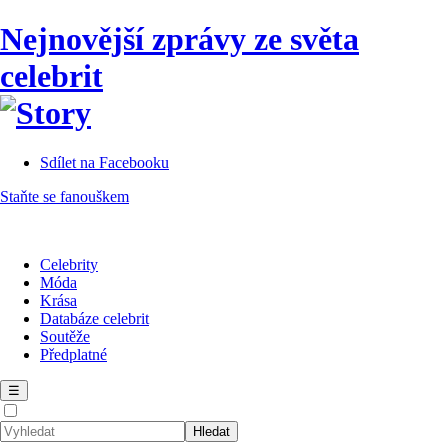
Nejnovější zprávy ze světa
celebrit
Sdílet na Facebooku
Staňte se fanouškem
Celebrity
Móda
Krása
Databáze celebrit
Soutěže
Předplatné
☰