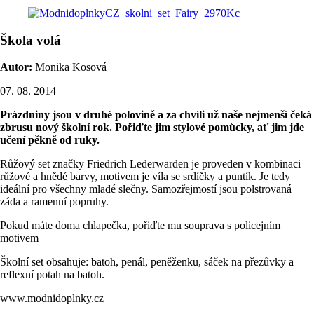
Škola volá
Autor:
Monika Kosová
07. 08. 2014
Prázdniny jsou v druhé polovině a za chvíli už naše nejmenší čeká
zbrusu nový školní rok. Pořiďte jim stylové pomůcky, ať jim jde
učení pěkně od ruky.
Růžový set značky Friedrich Lederwarden je proveden v kombinaci
růžové a hnědé barvy, motivem je víla se srdíčky a puntík. Je tedy
ideální pro všechny mladé slečny. Samozřejmostí jsou polstrovaná
záda a ramenní popruhy.
Pokud máte doma chlapečka, pořiďte mu souprava s policejním
motivem
Školní set obsahuje: batoh, penál, peněženku, sáček na přezůvky a
reflexní potah na batoh.
www.modnidoplnky.cz