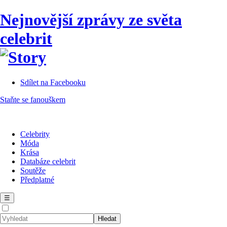
Nejnovější zprávy ze světa
celebrit
Sdílet na Facebooku
Staňte se fanouškem
Celebrity
Móda
Krása
Databáze celebrit
Soutěže
Předplatné
☰