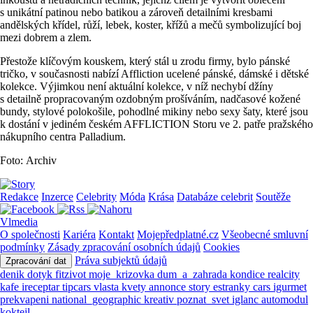
s unikátní patinou nebo batikou a zároveň detailními kresbami
andělských křídel, růží, lebek, koster, křížů a mečů symbolizující boj
mezi dobrem a zlem.
Přestože klíčovým kouskem, který stál u zrodu firmy, bylo pánské
tričko, v současnosti nabízí Affliction ucelené pánské, dámské i dětské
kolekce. Výjimkou není aktuální kolekce, v níž nechybí džíny
s detailně propracovaným ozdobným prošíváním, nadčasové kožené
bundy, stylové polokošile, pohodlné mikiny nebo sexy šaty, které jsou
k dostání v jediném českém AFFLICTION Storu ve 2. patře pražského
nákupního centra Palladium.
Foto: Archiv
Redakce
Inzerce
Celebrity
Móda
Krása
Databáze celebrit
Soutěže
Vlmedia
O společnosti
Kariéra
Kontakt
Mojepředplatné.cz
Všeobecné smluvní
podmínky
Zásady zpracování osobních údajů
Cookies
Práva subjektů údajů
Zpracování dat
denik
dotyk
fitzivot
moje_krizovka
dum_a_zahrada
kondice
realcity
kafe
ireceptar
tipcars
vlasta
kvety
annonce
story
estranky
cars
igurmet
prekvapeni
national_geographic
kreativ
poznat_svet
iglanc
automodul
koktejl