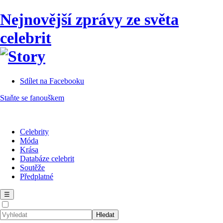
Nejnovější zprávy ze světa
celebrit
Sdílet na Facebooku
Staňte se fanouškem
Celebrity
Móda
Krása
Databáze celebrit
Soutěže
Předplatné
☰