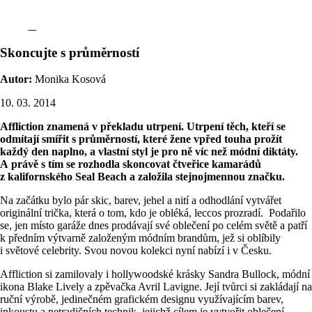
Skoncujte s průměrností
Autor:
Monika Kosová
10. 03. 2014
Affliction znamená v překladu utrpení. Utrpení těch, kteří se
odmítají smířit s průměrností, které žene vpřed touha prožít
každý den naplno, a vlastní styl je pro ně víc než módní diktáty.
A právě s tím se rozhodla skoncovat čtveřice kamarádů
z kalifornského Seal Beach a založila stejnojmennou značku.
Na začátku bylo pár skic, barev, jehel a nití a odhodlání vytvářet
originální trička, která o tom, kdo je obléká, leccos prozradí. Podařilo
se, jen místo garáže dnes prodávají své oblečení po celém světě a patří
k předním výtvarně založeným módním brandům, jež si oblíbily
i světové celebrity. Svou novou kolekci nyní nabízí i v Česku.
Affliction si zamilovaly i hollywoodské krásky Sandra Bullock, módní
ikona Blake Lively a zpěvačka Avril Lavigne. Její tvůrci si zakládají na
ruční výrobě, jedinečném grafickém designu využívajícím barev,
inkoustu a netradičních technik, jejichž cílem je vytvořit oblečení