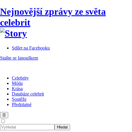
Nejnovější zprávy ze světa
celebrit
Sdílet na Facebooku
Staňte se fanouškem
Celebrity
Móda
Krása
Databáze celebrit
Soutěže
Předplatné
☰