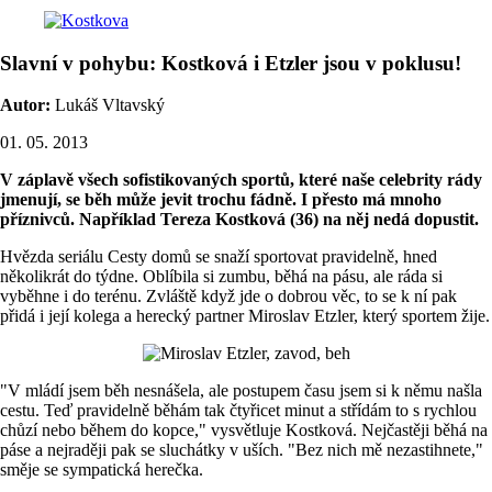
Slavní v pohybu: Kostková i Etzler jsou v poklusu!
Autor:
Lukáš Vltavský
01. 05. 2013
V záplavě všech sofistikovaných sportů, které naše celebrity rády
jmenují, se běh může jevit trochu fádně. I přesto má mnoho
příznivců. Například Tereza Kostková (36) na něj nedá dopustit.
Hvězda seriálu Cesty domů se snaží sportovat pravidelně, hned
několikrát do týdne. Oblíbila si zumbu, běhá na pásu, ale ráda si
vyběhne i do terénu. Zvláště když jde o dobrou věc, to se k ní pak
přidá i její kolega a herecký partner Miroslav Etzler, který sportem žije.
"V mládí jsem běh nesnášela, ale postupem času jsem si k němu našla
cestu. Teď pravidelně běhám tak čtyřicet minut a střídám to s rychlou
chůzí nebo během do kopce," vysvětluje Kostková. Nejčastěji běhá na
páse a nejraději pak se sluchátky v uších. "Bez nich mě nezastihnete,"
směje se sympatická herečka.