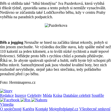
Běh si oblíbila také "blbá blondýna" Iva Pazderková, která vybíhá
i třikrát týdně, zpravidla sama a tento pohyb si nemůže vynachválit.
Nedávno se zúčastnila také Lodičkového běhu, kdy v centru Prahy
vyběhla na paradních podpatcích.
Běh a jogging
Nesnažte se hned na začátku lámat rekordy, pohyb si
tím jenom znechutíte. Ve výsledku docílíte stavu, kdy spálíte méně než
110 kaloriií za jeden kilometr, a to kvůli nízké rychlosti a malé tepové
frekvenci. Střídejte proto běh s rychlou chůzí a pomalu přidávejte.
Říká se, že abyste spalovali správně a hubli, měli byste být schopni při
běhu mluvit. Samozřejmostí pak jsou vhodné kvalitní boty, bez nich
rozhodně nevybíhejte, stejně jako bez strečinku, tedy pořádného
protažení před i po běhu.
Foto: Herminapress.cz
Redakce
Inzerce
Celebrity
Móda
Krása
Databáze celebrit
Soutěže
Vlmedia
O společnosti
Kariéra
Kontakt
Mojepředplatné.cz
Všeobecné smluvní