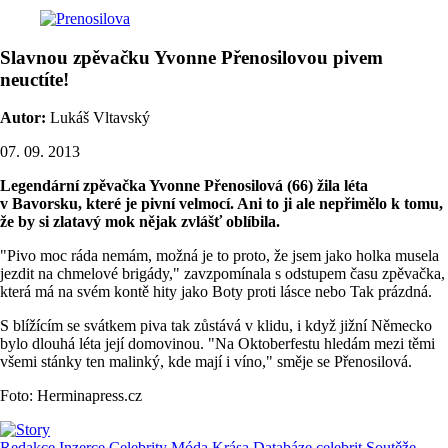
Slavnou zpěvačku Yvonne Přenosilovou pivem
neuctíte!
Autor:
Lukáš Vltavský
07. 09. 2013
Legendární zpěvačka Yvonne Přenosilová (66) žila léta
v Bavorsku, které je pivní velmocí. Ani to ji ale nepřimělo k tomu,
že by si zlatavý mok nějak zvlášť oblíbila.
"Pivo moc ráda nemám, možná je to proto, že jsem jako holka musela
jezdit na chmelové brigády," zavzpomínala s odstupem času zpěvačka,
která má na svém kontě hity jako Boty proti lásce nebo Tak prázdná.
S blížícím se svátkem piva tak zůstává v klidu, i když jižní Německo
bylo dlouhá léta její domovinou. "Na Oktoberfestu hledám mezi těmi
všemi stánky ten malinký, kde mají i víno," směje se Přenosilová.
Foto: Herminapress.cz
Redakce
Inzerce
Celebrity
Móda
Krása
Databáze celebrit
Soutěže