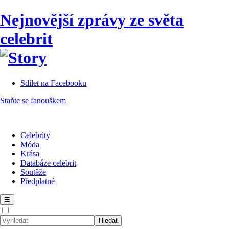
Nejnovější zprávy ze světa
celebrit
Sdílet na Facebooku
Staňte se fanouškem
Celebrity
Móda
Krása
Databáze celebrit
Soutěže
Předplatné
☰