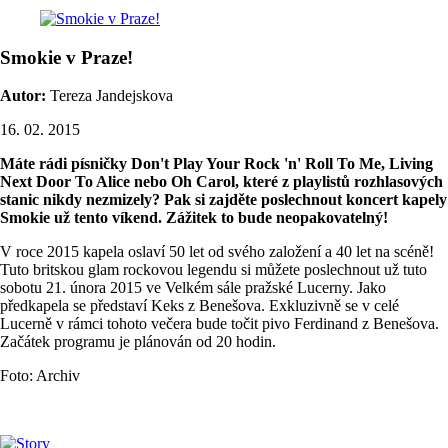
Smokie v Praze!
Autor:
Tereza Jandejskova
16. 02. 2015
Máte rádi písničky Don't Play Your Rock 'n' Roll To Me, Living
Next Door To Alice nebo Oh Carol, které z playlistů rozhlasových
stanic nikdy nezmizely? Pak si zajděte poslechnout koncert kapely
Smokie už tento víkend. Zážitek to bude neopakovatelný!
V roce 2015 kapela oslaví 50 let od svého založení a 40 let na scéně!
Tuto britskou glam rockovou legendu si můžete poslechnout už tuto
sobotu 21. února 2015 ve Velkém sále pražské Lucerny. Jako
předkapela se představí Keks z Benešova. Exkluzivně se v celé
Lucerně v rámci tohoto večera bude točit pivo Ferdinand z Benešova.
Začátek programu je plánován od 20 hodin.
Foto: Archiv