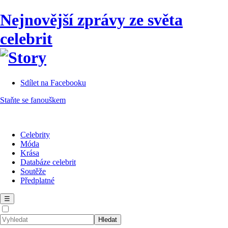
Nejnovější zprávy ze světa
celebrit
Sdílet na Facebooku
Staňte se fanouškem
Celebrity
Móda
Krása
Databáze celebrit
Soutěže
Předplatné
☰