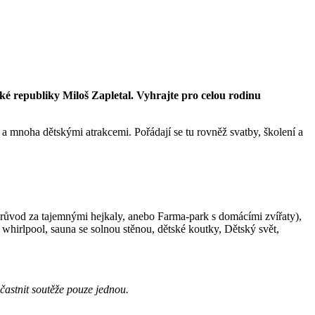
ké republiky Miloš Zapletal. Vyhrajte pro celou rodinu
a mnoha dětskými atrakcemi. Pořádají se tu rovněž svatby, školení a
průvod za tajemnými hejkaly, anebo Farma-park s domácími zvířaty),
ž whirlpool, sauna se solnou stěnou, dětské koutky, Dětský svět,
astnit soutěže pouze jednou.