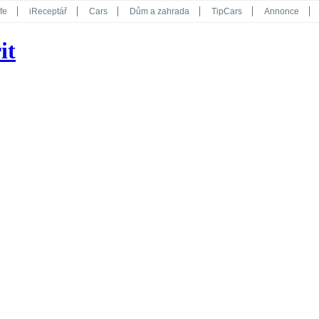
fe
iReceptář
Cars
Dům a zahrada
TipCars
Annonce
Květy
Překvapení
iGurmet
eStránky
Kreativ
iGlanc
it