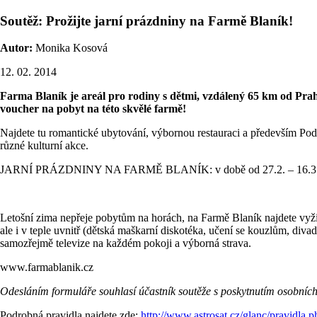
Soutěž: Prožijte jarní prázdniny na Farmě Blaník!
Autor:
Monika Kosová
12. 02. 2014
Farma Blaník je areál pro rodiny s dětmi, vzdálený 65 km od Prah
voucher na pobyt na této skvělé farmě!
Najdete tu romantické ubytování, výbornou restauraci a především Podb
různé kulturní akce.
JARNÍ PRÁZDNINY NA FARMĚ BLANÍK: v době od 27.2. – 16.3.2014 z
Letošní zima nepřeje pobytům na horách, na Farmě Blaník najdete vyži
ale i v teple uvnitř (dětská maškarní diskotéka, učení se kouzlům, diva
samozřejmě televize na každém pokoji a výborná strava.
www.farmablanik.cz
Odesláním formuláře souhlasí účastník soutěže s poskytnutím osobních
Podrobná pravidla najdete zde:
http://www.astrosat.cz/glanc/pravidla.p