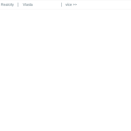
Realcity
Vlasta
více >>
Automodul.cz
Poznat svět