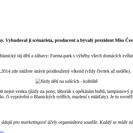
y. Vybudoval ji scénárista, producent a bývalý prezident Miss Čes
lanický ráj dětí a zábavy: Farma-park s výběhy všech domácích zvířat 
de můžete strávit prodloužený víkend (vždy čtvrtek až neděle).
tí nejen venku (jízdy na pony, táborák s opékáním buřtů, lampionový 
dlo, či vyprávění o Blanických rytířích, mazlení s mláďaty). Je tu rovně
 údajů pro marketingové účely organizátora soutěže. Každý se může zúč
hp