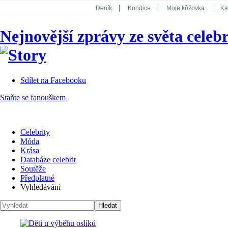
Deník
Kondice
Moje křížovka
Ka
National Geographic
Dotyk
Story
Nejnovější zprávy ze světa celebr
Koktejl
Sdílet na Facebooku
Staňte se fanouškem
Celebrity
Móda
Krása
Databáze celebrit
Soutěže
Předplatné
Vyhledávání