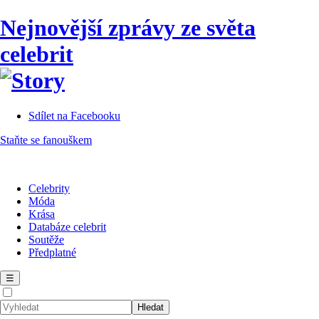
Nejnovější zprávy ze světa
celebrit
Sdílet na Facebooku
Staňte se fanouškem
Celebrity
Móda
Krása
Databáze celebrit
Soutěže
Předplatné
☰