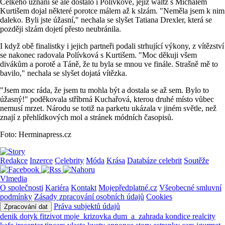
Celkého uznání se ale dostalo i Polívkové, jejíž waltz s Michalem
Kurtišem dojal některé porotce málem až k slzám. "Neměla jsem k nim
daleko. Byli jste úžasní," nechala se slyšet Tatiana Drexler, která se
později slzám dojetí přesto neubránila.
I když obě finalistky i jejich partneři podali strhující výkony, z vítězství
se nakonec radovala Polívková s Kurtišem. "Moc děkuji všem
divákům a porotě a Táně, že tu byla se mnou ve finále. Strašně mě to
bavilo," nechala se slyšet dojatá vítězka.
"Jsem moc ráda, že jsem tu mohla být a dostala se až sem. Bylo to
úžasný!" poděkovala stříbrná Kuchařová, kterou druhé místo vůbec
nemusí mrzet. Národu se totiž na parketu ukázala v jiném světle, než
znají z přehlídkových mol a stránek módních časopisů.
Foto: Herminapress.cz
Redakce
Inzerce
Celebrity
Móda
Krása
Databáze celebrit
Soutěže
Vlmedia
O společnosti
Kariéra
Kontakt
Mojepředplatné.cz
Všeobecné smluvní
podmínky
Zásady zpracování osobních údajů
Cookies
Práva subjektů údajů
Zpracování dat
denik
dotyk
fitzivot
moje_krizovka
dum_a_zahrada
kondice
realcity