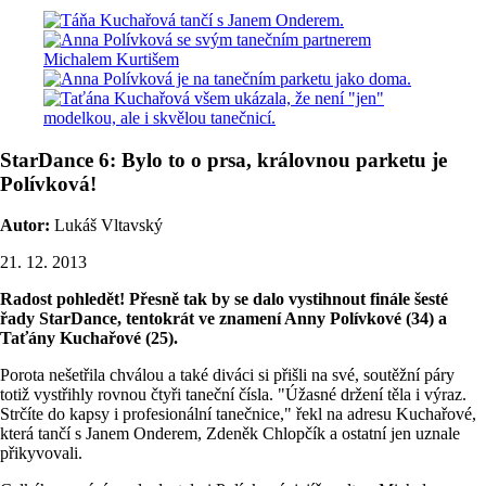
StarDance 6: Bylo to o prsa, královnou parketu je
Polívková!
Autor:
Lukáš Vltavský
21. 12. 2013
Radost pohledět! Přesně tak by se dalo vystihnout finále šesté
řady StarDance, tentokrát ve znamení Anny Polívkové (34) a
Taťány Kuchařové (25).
Porota nešetřila chválou a také diváci si přišli na své, soutěžní páry
totiž vystřihly rovnou čtyři taneční čísla. "Úžasné držení těla i výraz.
Strčíte do kapsy i profesionální tanečnice," řekl na adresu Kuchařové,
která tančí s Janem Onderem, Zdeněk Chlopčík a ostatní jen uznale
přikyvovali.