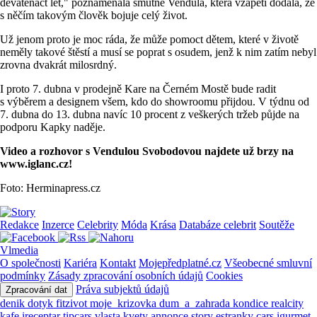
devatenáct let," poznamenala smutně Vendula, která vzápětí dodala, že
s něčím takovým člověk bojuje celý život.
Už jenom proto je moc ráda, že může pomoct dětem, které v životě
neměly takové štěstí a musí se poprat s osudem, jenž k nim zatím nebyl
zrovna dvakrát milosrdný.
I proto 7. dubna v prodejně Kare na Černém Mostě bude radit
s výběrem a designem všem, kdo do showroomu přijdou. V týdnu od
7. dubna do 13. dubna navíc 10 procent z veškerých tržeb půjde na
podporu Kapky naděje.
Video a rozhovor s Vendulou Svobodovou najdete už brzy na
www.iglanc.cz!
Foto: Herminapress.cz
Redakce
Inzerce
Celebrity
Móda
Krása
Databáze celebrit
Soutěže
Vlmedia
O společnosti
Kariéra
Kontakt
Mojepředplatné.cz
Všeobecné smluvní
podmínky
Zásady zpracování osobních údajů
Cookies
Práva subjektů údajů
Zpracování dat
denik
dotyk
fitzivot
moje_krizovka
dum_a_zahrada
kondice
realcity
kafe
ireceptar
tipcars
vlasta
kvety
annonce
story
estranky
cars
igurmet