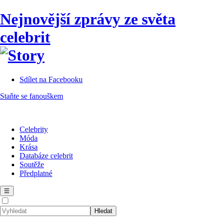
Nejnovější zprávy ze světa
celebrit
Sdílet na Facebooku
Staňte se fanouškem
Celebrity
Móda
Krása
Databáze celebrit
Soutěže
Předplatné
☰