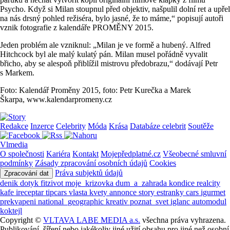
Psycho. Když si Milan stoupnul před objektiv, našpulil dolní ret a upřel
na nás drsný pohled režiséra, bylo jasné, že to máme,“ popisují autoři
vznik fotografie z kalendáře PROMĚNY 2015.
Jeden problém ale vzniknul: „Milan je ve formě a hubený. Alfred
Hitchcock byl ale malý kulatý pán. Milan musel pořádně vyvalit
břicho, aby se alespoň přiblížil mistrovu předobrazu,“ dodávají Petr
s Markem.
Foto: Kalendář Proměny 2015, foto: Petr Kurečka a Marek
Škarpa, www.kalendarpromeny.cz
Redakce
Inzerce
Celebrity
Móda
Krása
Databáze celebrit
Soutěže
Vlmedia
O společnosti
Kariéra
Kontakt
Mojepředplatné.cz
Všeobecné smluvní
podmínky
Zásady zpracování osobních údajů
Cookies
Práva subjektů údajů
Zpracování dat
denik
dotyk
fitzivot
moje_krizovka
dum_a_zahrada
kondice
realcity
kafe
ireceptar
tipcars
vlasta
kvety
annonce
story
estranky
cars
igurmet
prekvapeni
national_geographic
kreativ
poznat_svet
iglanc
automodul
koktejl
Copyright ©
VLTAVA LABE MEDIA a.s.
všechna práva vyhrazena.
Publikování, šíření nebo jakékoliv jiné užití obsahu pro jiné než osobní