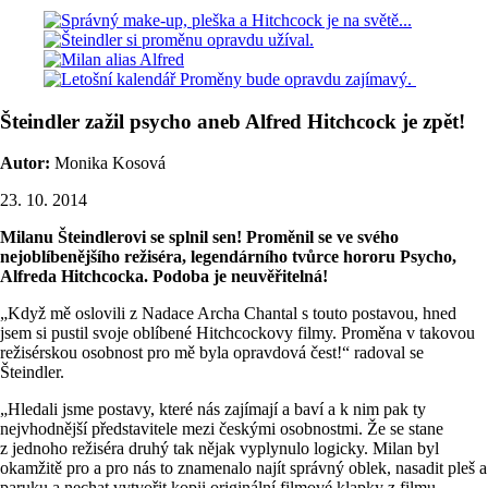
Šteindler zažil psycho aneb Alfred Hitchcock je zpět!
Autor:
Monika Kosová
23. 10. 2014
Milanu Šteindlerovi se splnil sen! Proměnil se ve svého
nejoblíbenějšího režiséra, legendárního tvůrce hororu Psycho,
Alfreda Hitchcocka. Podoba je neuvěřitelná!
„Když mě oslovili z Nadace Archa Chantal s touto postavou, hned
jsem si pustil svoje oblíbené Hitchcockovy filmy. Proměna v takovou
režisérskou osobnost pro mě byla opravdová čest!“ radoval se
Šteindler.
„Hledali jsme postavy, které nás zajímají a baví a k nim pak ty
nejvhodnější představitele mezi českými osobnostmi. Že se stane
z jednoho režiséra druhý tak nějak vyplynulo logicky. Milan byl
okamžitě pro a pro nás to znamenalo najít správný oblek, nasadit pleš a
paruku a nechat vytvořit kopii originální filmové klapky z filmu