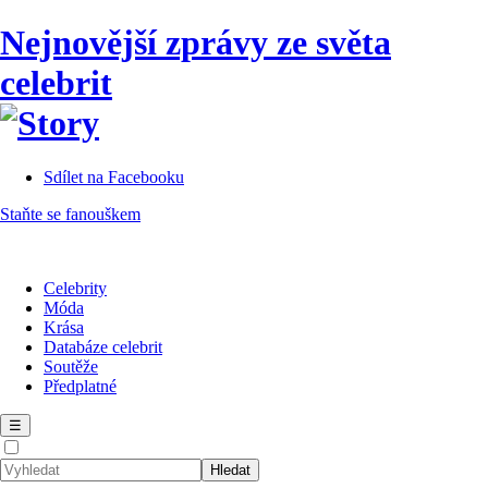
Nejnovější zprávy ze světa
celebrit
Sdílet na Facebooku
Staňte se fanouškem
Celebrity
Móda
Krása
Databáze celebrit
Soutěže
Předplatné
☰