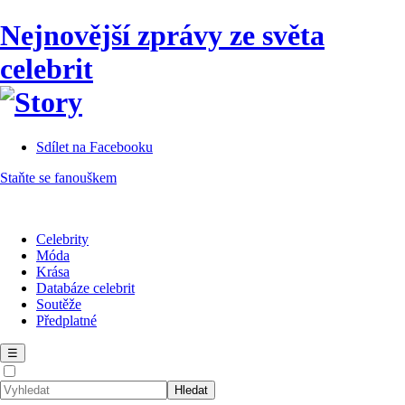
Nejnovější zprávy ze světa
celebrit
Sdílet na Facebooku
Staňte se fanouškem
Celebrity
Móda
Krása
Databáze celebrit
Soutěže
Předplatné
☰