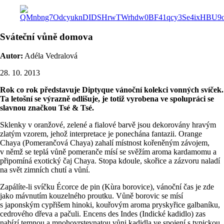
Sváteční vůně domova
Autor:
Adéla Vedralová
28. 10. 2013
Rok co rok představuje Diptyque vánoční kolekci vonných svíček.
Ta letošní se výrazně odlišuje, je totiž vyrobena ve spolupráci se
slavnou značkou Tsé & Tsé.
Sklenky v oranžové, zelené a fialové barvě jsou dekorovány hravým
zlatým vzorem, jehož interpretace je ponechána fantazii. Orange
Chaya (Pomerančová Chaya) zahalí místnost kořeněným závojem,
v němž se teplá vůně pomeranče mísí se svěžím aroma kardamomu a
připomíná exotický čaj Chaya. Stopa kdoule, skořice a zázvoru naladí
na svět zimních chutí a vůní.
Zapálíte-li svíčku Écorce de pin (Kùra borovice), vánoční čas je zde
jako mávnutím kouzelného proutku. Vůně borovic se mísí
s japonským cypřišem hinoki, kouřovým aroma pryskyřice galbaníku,
cedrového dřeva a pačuli. Encens des Indes (Indické kadidlo) zas
nabízí temnou a mnohovrstevnatou vůni kadidla ve spojení s typickou