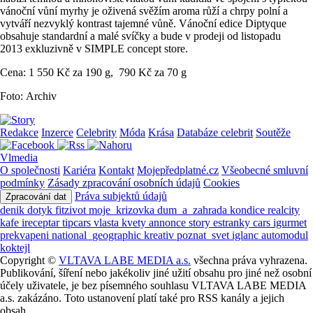
vánoční vůní myrhy je oživená svěžím aroma růží a chrpy polní a
vytváří nezvyklý kontrast tajemné vůně. Vánoční edice Diptyque
obsahuje standardní a malé svíčky a bude v prodeji od listopadu
2013 exkluzivně v SIMPLE concept store.
Cena: 1 550 Kč za 190 g, 790 Kč za 70 g
Foto: Archiv
Redakce
Inzerce
Celebrity
Móda
Krása
Databáze celebrit
Soutěže
Vlmedia
O společnosti
Kariéra
Kontakt
Mojepředplatné.cz
Všeobecné smluvní
podmínky
Zásady zpracování osobních údajů
Cookies
Práva subjektů údajů
Zpracování dat
denik
dotyk
fitzivot
moje_krizovka
dum_a_zahrada
kondice
realcity
kafe
ireceptar
tipcars
vlasta
kvety
annonce
story
estranky
cars
igurmet
prekvapeni
national_geographic
kreativ
poznat_svet
iglanc
automodul
koktejl
Copyright ©
VLTAVA LABE MEDIA a.s.
všechna práva vyhrazena.
Publikování, šíření nebo jakékoliv jiné užití obsahu pro jiné než osobní
účely uživatele, je bez písemného souhlasu VLTAVA LABE MEDIA
a.s. zakázáno. Toto ustanovení platí také pro RSS kanály a jejich
obsah.