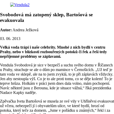
Svobodová má zatopený sklep, Bartošová se
evakuovala
Autor:
Andrea Ježková
03. 06. 2013
Velká voda trápí i naše celebrity. Mnohé z nich bydlí v centru
Prahy, nebo v blízkosti rozbouřených potoků či řek a řeší tedy
nepříjemné problémy se záplavami.
Vendula Svobodová je sice v bezpečí a suchu svého domu v Říčanech
u Prahy, strachuje se ale o dům po mamince v Černošicích. „Už teď je
tam voda ve sklepě, ale na to jsem zvyklá, to je při záplavách vždycky.
Jen aby nestoupla výš. Co je to ale proti tomu, co se děje kolem! To je
teprve hrůza. Holkám v práci jsem dnes dala volno, mám pochopení.
Navíc některé jsou z Berouna, kde je situace vážná,“ říká prezidentka
Nadace Kapky naděje.
Zpěvačka Iveta Bartošová se musela ze své vily v Uhříněvsi evakuovat
už včera, nebezpečí jí i obyvatelům ulice, ve které bydlí, hrozí od
potoka, který teče za domem. „Jsme v pořádku u známých,“ řekl i za