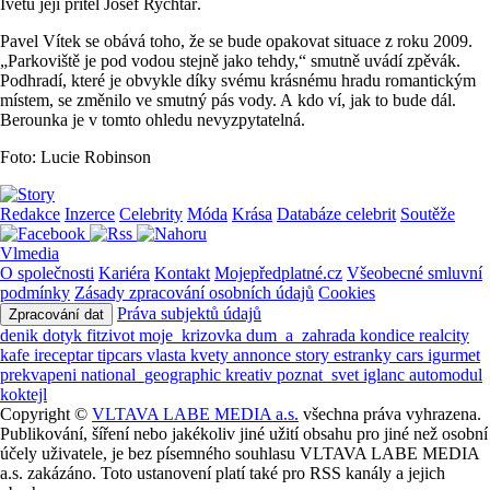
Ivetu její přítel Josef Rychtář.
Pavel Vítek se obává toho, že se bude opakovat situace z roku 2009.
„Parkoviště je pod vodou stejně jako tehdy,“ smutně uvádí zpěvák.
Podhradí, které je obvykle díky svému krásnému hradu romantickým
místem, se změnilo ve smutný pás vody. A kdo ví, jak to bude dál.
Berounka je v tomto ohledu nevyzpytatelná.
Foto: Lucie Robinson
Redakce
Inzerce
Celebrity
Móda
Krása
Databáze celebrit
Soutěže
Vlmedia
O společnosti
Kariéra
Kontakt
Mojepředplatné.cz
Všeobecné smluvní
podmínky
Zásady zpracování osobních údajů
Cookies
Práva subjektů údajů
Zpracování dat
denik
dotyk
fitzivot
moje_krizovka
dum_a_zahrada
kondice
realcity
kafe
ireceptar
tipcars
vlasta
kvety
annonce
story
estranky
cars
igurmet
prekvapeni
national_geographic
kreativ
poznat_svet
iglanc
automodul
koktejl
Copyright ©
VLTAVA LABE MEDIA a.s.
všechna práva vyhrazena.
Publikování, šíření nebo jakékoliv jiné užití obsahu pro jiné než osobní
účely uživatele, je bez písemného souhlasu VLTAVA LABE MEDIA
a.s. zakázáno. Toto ustanovení platí také pro RSS kanály a jejich