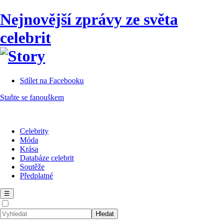
Nejnovější zprávy ze světa
celebrit
Sdílet na Facebooku
Staňte se fanouškem
Celebrity
Móda
Krása
Databáze celebrit
Soutěže
Předplatné
☰