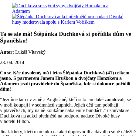
Ta se ale má! Štěpánka Duchková si pořídila dům ve
Španělsku!
Autor:
Lukáš Vltavský
23. 04. 2014
Co se týče dovolené, má i letos Štěpánka Duchková (41) celkem
jasno. S partnerem Janem Hruškou a dvojčaty Honzíkem a
Adamem jezdí pravidelně do Španělska, kde si dokonce pořídili
dům!
"Jezdíme tam i v zimě a Angličané, kteří si to tam také zamilovali, se
v moři koupají i v sedmnácti stupních. Jejich děti tam pobíhají
v plavečkách, my na ně koukáme nabalení v bundách," usmívala se
Duchková na aukci předmětů na podporu nadace Divoké husy
v hotelu Hilton.
Jinak kluky, kteří maminku na akci doprovodili a dávali o sobě náležitě