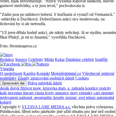
vědět, nijak nerozmazluje. "Nejvíc vyžadují kupovat sladkosti, hlavně
gumové medvídky, a ty jsou levní," pochvalovala si.
"Zatím jsou po tatínkovi hubení. S hračkami si vystačí od Vietnamců,"
oddechla si Duchková. Dobročinnou aukci sice moderovala, na
licitování by si ale netroufla.
"Už jsem dělala hodně aukcí, ale nikdy nelicituji. Já se stydím, neumím
říkat Přidej!, je mi to žinantní," vysvětlila Duchková.
Foto: Herminapress.cz
Redakce
Inzerce
Celebrity
Móda
Krása
Databáze celebrit
Soutěže
Vlmedia
O společnosti
Kariéra
Kontakt
Mojepředplatné.cz
Všeobecné smluvní
podmínky
Zásady zpracování osobních údajů
Cookies
Práva subjektů údajů
Zpracování dat
denik
dotyk
fitzivot
moje_krizovka
dum_a_zahrada
kondice
realcity
kafe
ireceptar
tipcars
vlasta
kvety
annonce
story
estranky
cars
igurmet
prekvapeni
national_geographic
kreativ
poznat_svet
iglanc
automodul
koktejl
Copyright ©
VLTAVA LABE MEDIA a.s.
všechna práva vyhrazena.
Publikování, šíření nebo jakékoliv jiné užití obsahu pro jiné než osobní