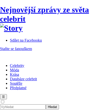
Nejnovější zprávy ze světa
celebrit
Sdílet na Facebooku
Staňte se fanouškem
Celebrity
Móda
Krása
Databáze celebrit
Soutěže
Předplatné
☰