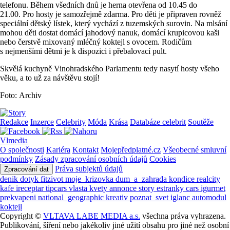
telefonu. Během všedních dnů je herna otevřena od 10.45 do
21.00. Pro hosty je samozřejmě zdarma. Pro děti je připraven rovněž
speciální dětský lístek, který vychází z tuzemských surovin. Na mlsání
mohou děti dostat domácí jahodový nanuk, domácí krupicovou kaši
nebo čerstvě mixovaný mléčný koktejl s ovocem. Rodičům
s nejmenšími dětmi je k dispozici i přebalovací pult.
Skvělá kuchyně Vinohradského Parlamentu tedy nasytí hosty všeho
věku, a to už za návštěvu stojí!
Foto: Archiv
Redakce
Inzerce
Celebrity
Móda
Krása
Databáze celebrit
Soutěže
Vlmedia
O společnosti
Kariéra
Kontakt
Mojepředplatné.cz
Všeobecné smluvní
podmínky
Zásady zpracování osobních údajů
Cookies
Práva subjektů údajů
Zpracování dat
denik
dotyk
fitzivot
moje_krizovka
dum_a_zahrada
kondice
realcity
kafe
ireceptar
tipcars
vlasta
kvety
annonce
story
estranky
cars
igurmet
prekvapeni
national_geographic
kreativ
poznat_svet
iglanc
automodul
koktejl
Copyright ©
VLTAVA LABE MEDIA a.s.
všechna práva vyhrazena.
Publikování, šíření nebo jakékoliv jiné užití obsahu pro jiné než osobní