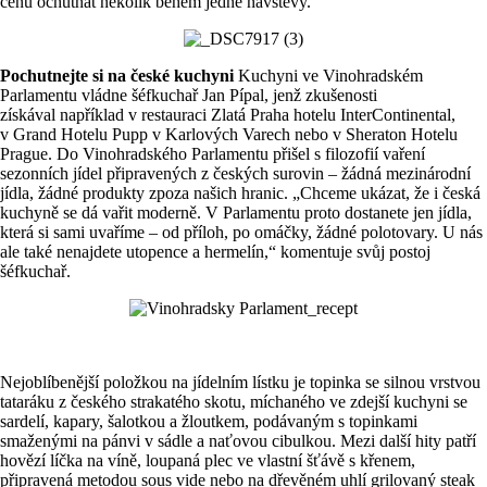
cenu ochutnat několik během jedné návštěvy.
Pochutnejte si na české kuchyni
Kuchyni ve Vinohradském
Parlamentu vládne šéfkuchař Jan Pípal, jenž zkušenosti
získával například v restauraci Zlatá Praha hotelu InterContinental,
v Grand Hotelu Pupp v Karlových Varech nebo v Sheraton Hotelu
Prague. Do Vinohradského Parlamentu přišel s filozofií vaření
sezonních jídel připravených z českých surovin – žádná mezinárodní
jídla, žádné produkty zpoza našich hranic. „Chceme ukázat, že i česká
kuchyně se dá vařit moderně. V Parlamentu proto dostanete jen jídla,
která si sami uvaříme – od příloh, po omáčky, žádné polotovary. U nás
ale také nenajdete utopence a hermelín,“ komentuje svůj postoj
šéfkuchař.
Nejoblíbenější položkou na jídelním lístku je topinka se silnou vrstvou
tataráku z českého strakatého skotu, míchaného ve zdejší kuchyni se
sardelí, kapary, šalotkou a žloutkem, podávaným s topinkami
smaženými na pánvi v sádle a naťovou cibulkou. Mezi další hity patří
hovězí líčka na víně, loupaná plec ve vlastní šťávě s křenem,
připravená metodou sous vide nebo na dřevěném uhlí grilovaný steak