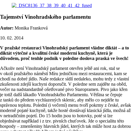
Tajemství Vinohradského parlamentu
Autor:
Monika Franková
10. 02. 2014
V pražské restauraci Vinohradský parlament vládne diktát – a to
diktát výtečné a kvalitní české moderní kuchyně, která je
důvodem, proč tenhle podnik v poledne doslova praská ve švech!
Ačkoliv není Vinohradský parlament otevřen ještě ani rok, stal se
v okolí pražského náměstí Míru jedničkou mezi restauracemi, kam se
chodí na dobré jídlo. Naše redakce sídlí nedaleko, mohu tedy z vlastní
zkušenosti zdejší kuchyni doporučit. V poledne sem zajděte na oběd,
večer na nadstandardně ošetřované pivo Staropramen. Pivo jako křen
je totiž další lákadlo Vinohradského Parlamentu. Většina se čepuje
z tanků do předem vychlazených sklenic, aby mělo co nejdéle tu
správnou teplotu. Polední (i večerní) menu tvoří pokrmy z české, avšak
moderně pojaté kuchyně, takže hosté dostávají klasická jídla, možná až
v netradičním pojetí. Do 15 hodin jsou to hotovky, poté si lze
objednávat například i z tzv. pivních chuťovek. Jde o specialitu této
hospody – zmenšeniny hlavních jídel, kterých tak může host za dobrou