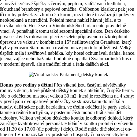
z hovězí květové špičky s černým, pepřem, zadělávaná kedlubna,
šťouchané brambory a pepřová omáčka. Oblíbenou klasikou pak jsou
tři druhy polévek za zhruba 25 korun, mezi které tu zařazují i polévky
neokoukané a netradiční. Polední menu nabízí hlavní jídla, a to
i o víkendech. Hosté se do Vinohradského Parlamentu pravidelně
vrací. A pomáhají k tomu také sezonní speciální akce. Den českého
piva se slavil s rolovanou plecí ze selete připravenou nízkoteplotní
úpravou ve vakuu v kombinaci s 15° nefiltrovaným Granátem, který
byl v pivovaru Staropramen uvařen pouze pro tuto příležitost. Velký
úspěch měla i zvěřinová nabídka, kdy hosté ochutnávali daňka, kance,
jelena, zajíce nebo bažanta. Podobně dopadla i Svatomartinská husa
v moderní úpravě, ale s tradiční chutí a řada dalších akcí.
Bonus pro rodiny s dětmi
Přes víkend jsou častými návštěvníky
rodiny s dětmi, které přilákal dětský koutek s hlídáním, či spíše herna.
Jde o oddělenou místnost velkou 30 m2, která je rozdělena na 4 zóny:
v první jsou dvoupatrové prolézačky se skluzavkami do míčků a
tunely, další sekce patří batolatům, ve třetím oddělení je party stolek,
tabule a reálná kuchyňka, v poslední části mohou hrát starší děti
videohry. Velkou výhodou dětského koutku je odborný dohled, který
zajišťuje kvalifikovaný personál. Hlídání v koutku probíhá o víkendu
od 11.30 do 17.00 (dle potřeby i déle). Rodič může dítě sledovat on-
line na TV obrazovkách v prostorách hospody či na svém chytrém