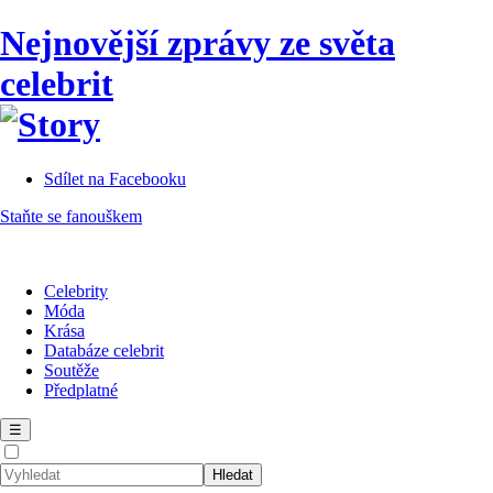
Nejnovější zprávy ze světa
celebrit
Sdílet na Facebooku
Staňte se fanouškem
Celebrity
Móda
Krása
Databáze celebrit
Soutěže
Předplatné
☰